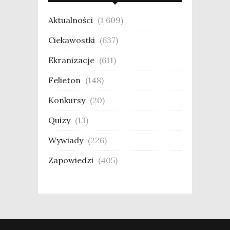
Aktualności
(1 609)
Ciekawostki
(637)
Ekranizacje
(611)
Felieton
(148)
Konkursy
(20)
Quizy
(13)
Wywiady
(226)
Zapowiedzi
(405)