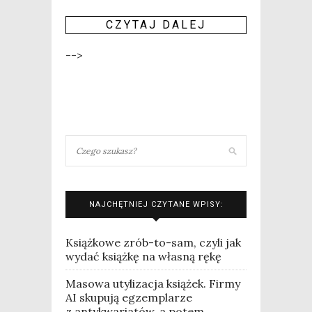
CZY­TAJ DALEJ
-->
NAJCHĘTNIEJ CZYTANE WPISY:
Książkowe zrób-to-sam, czyli jak
wydać książkę na własną rękę
Masowa utylizacja książek. Firmy
AI skupują egzemplarze
z antykwariatów, a potem