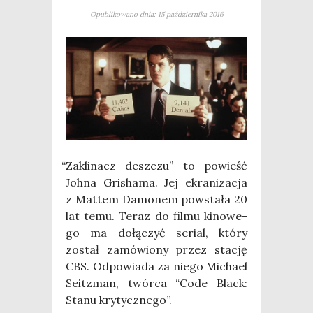
Opublikowano dnia: 15 października 2016
“
Zakli­nacz desz­czu” to powieść
Joh­na Gri­sha­ma. Jej ekra­ni­za­cja
z Mat­tem Damo­nem powsta­ła 20
lat temu. Teraz do fil­mu kino­we­
go ma dołą­czyć serial, któ­ry
został zamó­wio­ny przez sta­cję
CBS. Odpo­wia­da za nie­go Micha­el
Seit­zman, twór­ca “Code Black:
Sta­nu krytycznego”.