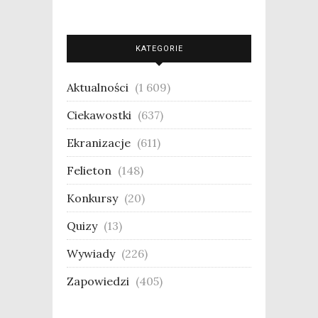
KATEGORIE
Aktualności
(1 609)
Ciekawostki
(637)
Ekranizacje
(611)
Felieton
(148)
Konkursy
(20)
Quizy
(13)
Wywiady
(226)
Zapowiedzi
(405)