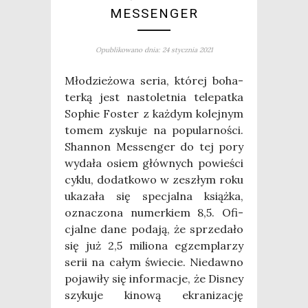
MESSENGER
Opublikowano dnia: 24 stycznia 2021
Mło­dzie­żo­wa seria, któ­rej boha­
ter­ką jest nasto­let­nia tele­pat­ka
Sophie Foster z każ­dym kolej­nym
tomem zysku­je na popu­lar­no­ści.
Shan­non Mes­sen­ger do tej pory
wyda­ła osiem głów­nych powie­ści
cyklu, dodat­ko­wo w zeszłym roku
uka­za­ła się spe­cjal­na książ­ka,
ozna­czo­na numer­kiem 8,5. Ofi­
cjal­ne dane poda­ją, że sprze­da­ło
się już 2,5 milio­na egzem­pla­rzy
serii na całym świe­cie. Nie­daw­no
poja­wi­ły się infor­ma­cje, że Disney
szy­ku­je kino­wą ekra­ni­za­cję