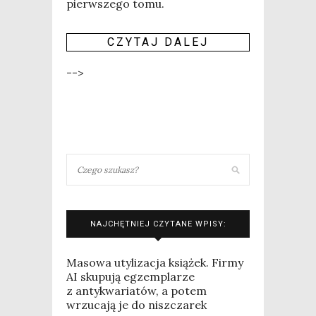
pierw­sze­go tomu.
CZY­TAJ DALEJ
-->
NAJCHĘTNIEJ CZYTANE WPISY:
Masowa utylizacja książek. Firmy
AI skupują egzemplarze
z antykwariatów, a potem
wrzucają je do niszczarek