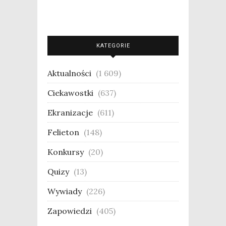
KATEGORIE
Aktualności
(1 609)
Ciekawostki
(637)
Ekranizacje
(611)
Felieton
(148)
Konkursy
(20)
Quizy
(13)
Wywiady
(226)
Zapowiedzi
(405)