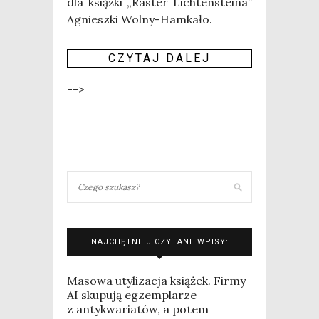
dla książ­ki „Raster Lich­ten­ste­ina”
Agniesz­ki Wol­ny-Ham­ka­ło.
CZY­TAJ DALEJ
-->
NAJCHĘTNIEJ CZYTANE WPISY:
Masowa utylizacja książek. Firmy
AI skupują egzemplarze
z antykwariatów, a potem