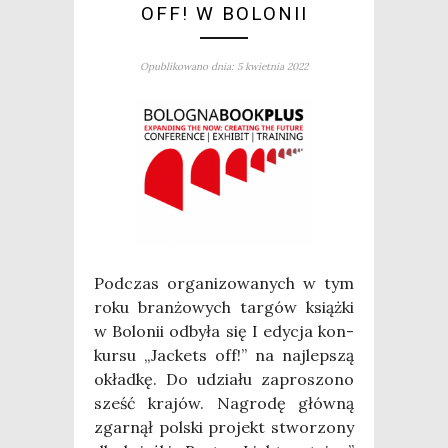
OFF! W BOLONII
Opublikowano dnia: 5 kwietnia 2022
Pod­czas orga­ni­zo­wa­nych w tym
roku bran­żo­wych tar­gów książ­ki
w Bolo­nii odby­ła się I edy­cja kon­
kur­su „Jac­kets off!” na naj­lep­szą
okład­kę. Do udzia­łu zapro­szo­no
sześć kra­jów. Nagro­dę głów­ną
zgar­nął pol­ski pro­jekt stwo­rzo­ny