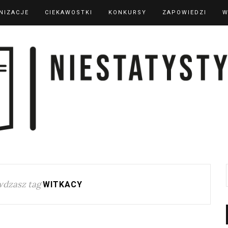
NIZACJE
CIEKAWOSTKI
KONKURSY
ZAPOWIEDZI
W
wdzasz tag
WITKACY