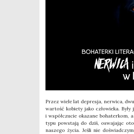
Przez wie­le lat depre­sja, ner­wi­ca, dwu
war­tość kobie­ty jako czło­wie­ka. Były j
i współ­czu­cie oka­za­ne boha­ter­kom, a
typu powsta­ją do dziś, oswa­ja­jąc oto­
nasze­go życia. Jeśli nie doświad­czy