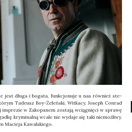
sce jest dłu­ga i boga­ta, funk­cjo­nu­je u nas rów­nież ste­
 któ­rym Tade­usz Boy-Żeleń­ski, Wit­ka­cy, Joseph Con­rad
ej impre­zie w Zako­pa­nem zosta­ją wcią­gnię­ci w spra­wę
ad­kę kry­mi­nal­ną wca­le nie wyda­je się taki nie­moż­li­wy.
lm Macie­ja Kawal­skie­go.