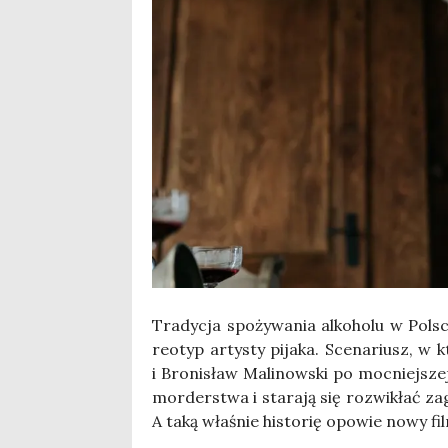
Tra­dy­cja spo­ży­wa­nia alko­ho­lu w Pol­
reo­typ arty­sty pija­ka. Sce­na­riusz, w
i Bro­ni­sław Mali­now­ski po moc­niej­sz
mor­der­stwa i sta­ra­ją się roz­wi­kłać zag
A taką wła­śnie histo­rię opo­wie nowy fi