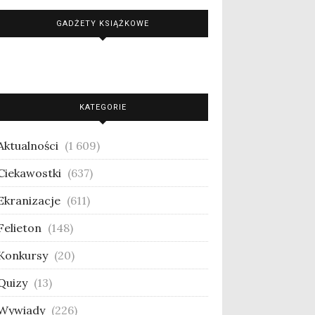
GADŻETY KSIĄŻKOWE
KATEGORIE
Aktualności
(1 609)
Ciekawostki
(637)
Ekranizacje
(611)
Felieton
(148)
Konkursy
(20)
Quizy
(13)
Wywiady
(226)