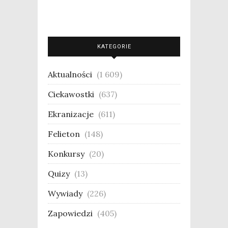
KATEGORIE
Aktualności
(1 609)
Ciekawostki
(637)
Ekranizacje
(611)
Felieton
(148)
Konkursy
(20)
Quizy
(13)
Wywiady
(226)
Zapowiedzi
(405)