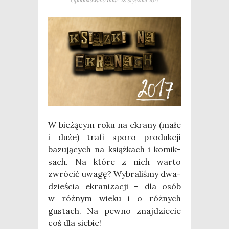
Opublikowano dnia: 28 stycznia 2017
W bie­żą­cym roku na ekra­ny (małe
i duże) tra­fi spo­ro pro­duk­cji
bazu­ją­cych na książ­kach i komik­
sach. Na któ­re z nich war­to
zwró­cić uwa­gę? Wybra­li­śmy dwa­
dzie­ścia ekra­ni­za­cji – dla osób
w róż­nym wie­ku i o róż­nych
gustach. Na pew­no znaj­dzie­cie
coś dla siebie!