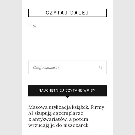
CZY­TAJ DALEJ
-->
NAJCHĘTNIEJ CZYTANE WPISY:
Masowa utylizacja książek. Firmy
AI skupują egzemplarze
z antykwariatów, a potem
wrzucają je do niszczarek