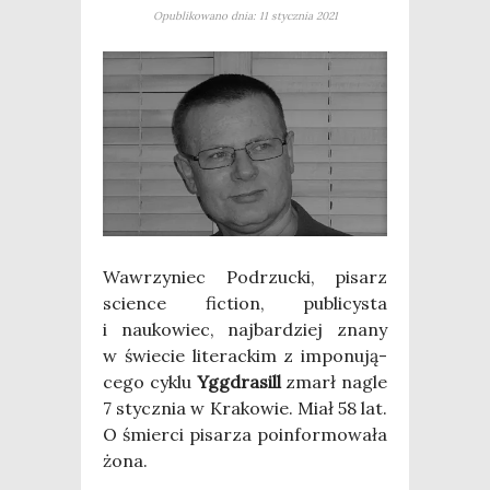
Opublikowano dnia: 11 stycznia 2021
Waw­rzy­niec Pod­rzuc­ki, pisarz
scien­ce fic­tion, publi­cy­sta
i nauko­wiec, naj­bar­dziej zna­ny
w świe­cie lite­rac­kim z impo­nu­ją­
ce­go cyklu
Ygg­dra­sill
zmarł nagle
7 stycz­nia w Kra­ko­wie. Miał 58 lat.
O śmier­ci pisa­rza poin­for­mo­wa­ła
żona.