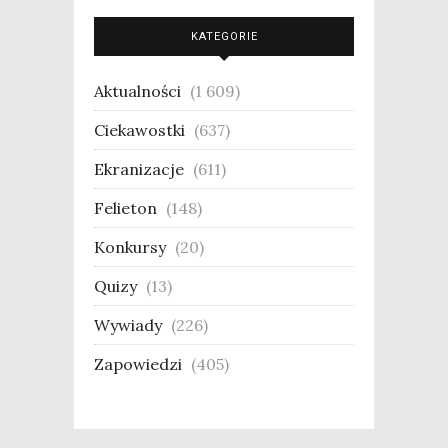
KATEGORIE
Aktualności
(1 609)
Ciekawostki
(637)
Ekranizacje
(611)
Felieton
(148)
Konkursy
(20)
Quizy
(13)
Wywiady
(226)
Zapowiedzi
(405)