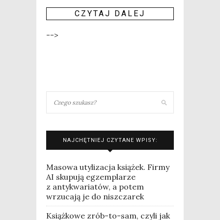
CZY­TAJ DALEJ
-->
NAJCHĘTNIEJ CZYTANE WPISY:
Masowa utylizacja książek. Firmy
AI skupują egzemplarze
z antykwariatów, a potem
wrzucają je do niszczarek
Książkowe zrób-to-sam, czyli jak