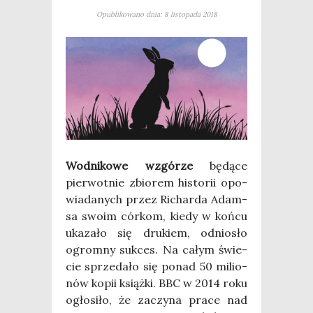
Opublikowano dnia: 8 listopada 2018
Wod­ni­ko­we wzgó­rze
będą­ce
pier­wot­nie zbio­rem histo­rii opo­
wia­da­nych przez Richar­da Adam­
sa swo­im cór­kom, kie­dy w koń­cu
uka­za­ło się dru­kiem, odnio­sło
ogrom­ny suk­ces. Na całym świe­
cie sprze­da­ło się ponad 50 milio­
nów kopii książ­ki. BBC w 2014 roku
ogło­si­ło, że zaczy­na pra­ce nad