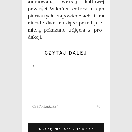
ani­mo­wa­ną wer­sją kul­to­wej
powie­ści. W koń­cu, czte­ry lata po
pierw­szych zapo­wie­dziach i na
nie­ca­łe dwa mie­sią­ce przed pre­
mie­rą poka­za­no zdję­cia z pro­
duk­cji.
CZY­TAJ DALEJ
-->
NAJCHĘTNIEJ CZYTANE WPISY: