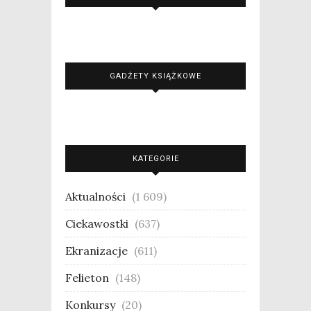
GADŻETY KSIĄŻKOWE
KATEGORIE
Aktualności
(1 609)
Ciekawostki
(637)
Ekranizacje
(611)
Felieton
(148)
Konkursy
(20)