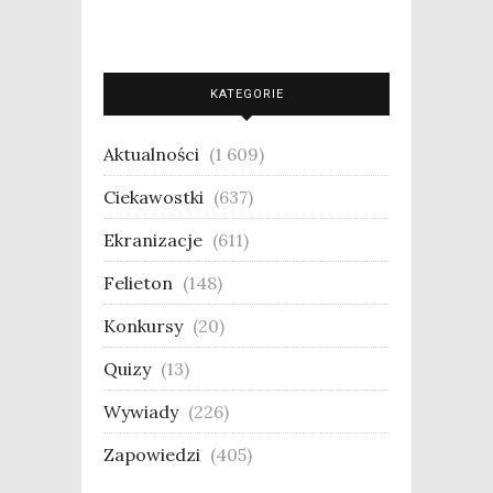
KATEGORIE
Aktualności
(1 609)
Ciekawostki
(637)
Ekranizacje
(611)
Felieton
(148)
Konkursy
(20)
Quizy
(13)
Wywiady
(226)
Zapowiedzi
(405)