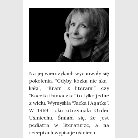
Na jej wier­szy­kach wycho­wa­ły się
poko­le­nia. “Gdy­by kóz­ka nie ska­
ka­ła”, “Kram z lite­ra­mi” czy
“Kacz­ka tłu­macz­ka” to tyl­ko jed­ne
z wie­lu. Wymy­śli­ła “Jac­ka i Agat­kę”.
W 1969 roku otrzy­ma­ła Order
Uśmie­chu. Śmia­ła się, że jest
pedia­trą w lite­ra­tu­rze, a na
recep­tach wypi­su­je uśmiech.