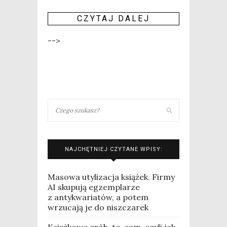
CZY­TAJ DALEJ
-->
NAJCHĘTNIEJ CZYTANE WPISY:
Masowa utylizacja książek. Firmy
AI skupują egzemplarze
z antykwariatów, a potem
wrzucają je do niszczarek
Książkowe zrób-to-sam, czyli jak