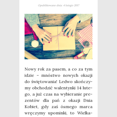
Opublikowano dnia: 4 lutego 2017
Nowy rok za pasem, a co za tym
idzie – mnó­stwo nowych oka­zji
do świę­to­wa­nia! Led­wo skoń­czy­
my obcho­dzić walen­tyn­ki 14 lute­
go, a już czas na wybie­ra­nie pre­
zen­tów dla pań z oka­zji Dnia
Kobiet, gdy zaś ósme­go mar­ca
wrę­czy­my upo­min­ki, to Wiel­ka­