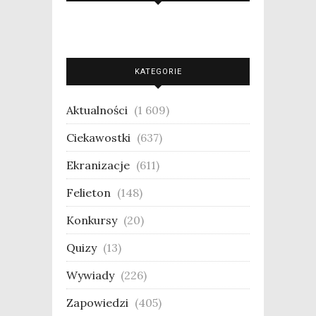
KATEGORIE
Aktualności
(1 609)
Ciekawostki
(637)
Ekranizacje
(611)
Felieton
(148)
Konkursy
(20)
Quizy
(13)
Wywiady
(226)
Zapowiedzi
(405)