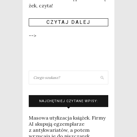
żek, czyta!
CZY­TAJ DALEJ
-->
NAJCHĘTNIEJ CZYTANE WPISY:
Masowa utylizacja książek. Firmy
AI skupują egzemplarze
z antykwariatów, a potem
wrzucają je do niszczarek