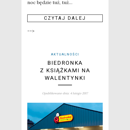
noc będzie tuż, tuż…
CZY­TAJ DALEJ
-->
AKTUALNOŚCI
BIEDRONKA
Z KSIĄŻKAMI NA
WALENTYNKI
Opublikowano dnia: 4 lutego 2017