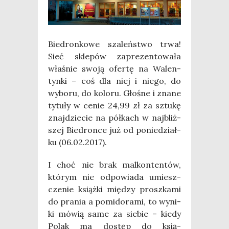
Bie­dron­ko­we sza­leń­stwo trwa!
Sieć skle­pów zapre­zen­to­wa­ła
wła­śnie swo­ją ofer­tę na Walen­
tyn­ki – coś dla niej i nie­go, do
wybo­ru, do kolo­ru. Gło­śne i zna­ne
tytu­ły w cenie 24,99 zł za sztu­kę
znaj­dzie­cie na pół­kach w naj­bliż­
szej Bie­dron­ce już od ponie­dział­
ku (06.02.2017).
I choć nie brak mal­kon­ten­tów,
któ­rym nie odpo­wia­da umiesz­
cze­nie książ­ki mię­dzy prosz­ka­mi
do pra­nia a pomi­do­ra­mi, to wyni­
ki mówią same za sie­bie – kie­dy
Polak ma dostęp do ksią­