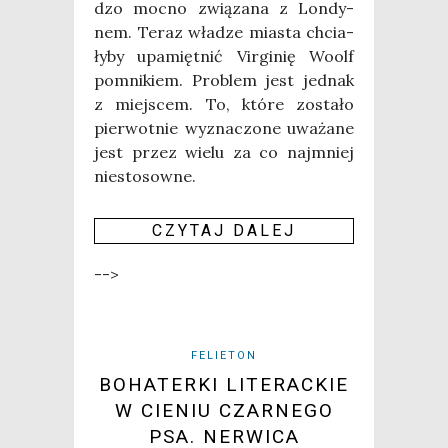
dzo moc­no zwią­za­na z Lon­dy­
nem. Teraz wła­dze mia­sta chcia­
ły­by upa­mięt­nić Vir­gi­nię Woolf
pomni­kiem. Pro­blem jest jed­nak
z miej­scem. To, któ­re zosta­ło
pier­wot­nie wyzna­czo­ne uwa­ża­ne
jest przez wie­lu za co naj­mniej
nie­sto­sow­ne.
CZY­TAJ DALEJ
-->
FELIETON
BOHATERKI LITERACKIE
W CIENIU CZARNEGO
PSA. NERWICA