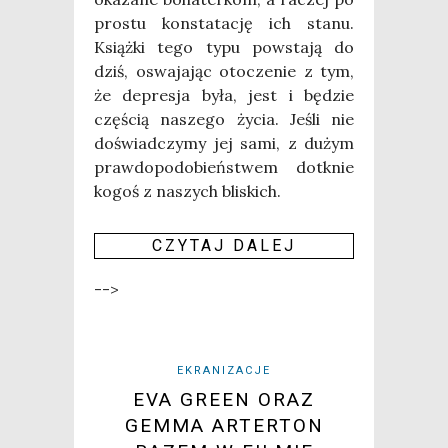
pro­stu kon­sta­ta­cję ich sta­nu.
Książ­ki tego typu powsta­ją do
dziś, oswa­ja­jąc oto­cze­nie z tym,
że depre­sja była, jest i będzie
czę­ścią nasze­go życia. Jeśli nie
doświad­czy­my jej sami, z dużym
praw­do­po­do­bień­stwem dotknie
kogoś z naszych bli­skich.
CZY­TAJ DALEJ
-->
EKRANIZACJE
EVA GREEN ORAZ
GEMMA ARTERTON