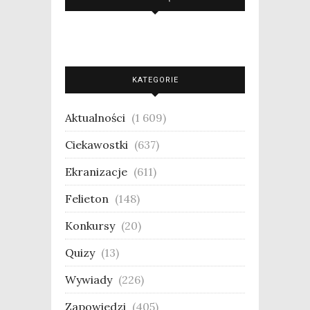
KATEGORIE
Aktualności
(1 609)
Ciekawostki
(637)
Ekranizacje
(611)
Felieton
(148)
Konkursy
(20)
Quizy
(13)
Wywiady
(226)
Zapowiedzi
(405)