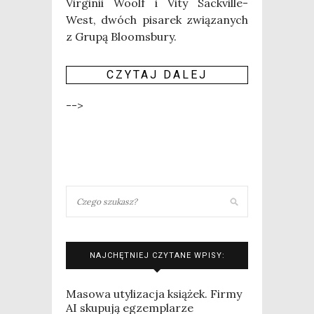
Vir­gi­nii Woolf i Vity Sac­kvil­le-
West, dwóch pisa­rek zwią­za­nych
z Gru­pą Bloomsbury.
CZY­TAJ DALEJ
-->
NAJCHĘTNIEJ CZYTANE WPISY:
Masowa utylizacja książek. Firmy
AI skupują egzemplarze