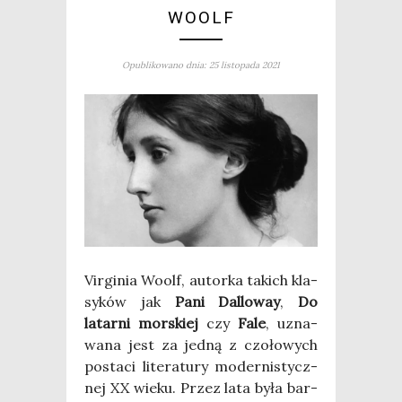
WOOLF
Opublikowano dnia: 25 listopada 2021
Vir­gi­nia Woolf, autor­ka takich kla­
sy­ków jak
Pani Dal­lo­way
,
Do
latar­ni mor­skiej
czy
Fale
, uzna­
wa­na jest za jed­ną z czo­ło­wych
posta­ci lite­ra­tu­ry moder­ni­stycz­
nej XX wie­ku. Przez lata była bar­