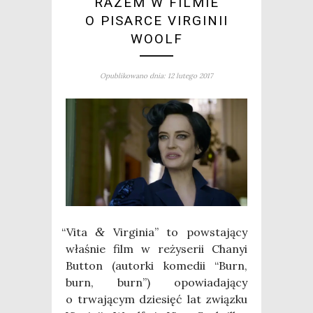
RAZEM W FILMIE
O PISARCE VIRGINII
WOOLF
Opublikowano dnia: 12 lutego 2017
“
Vita
&
Vir­gi­nia” to powsta­ją­cy
wła­śnie film w reży­se­rii Cha­nyi
But­ton (autor­ki kome­dii “Burn,
burn, burn”) opo­wia­da­ją­cy
o trwa­ją­cym dzie­sięć lat związ­ku