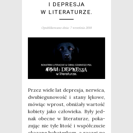
I DEPRESJA
W LITERATURZE.
Opublikowano dnia: 7 września 2018
Przez wie­le lat depre­sja, ner­wi­ca,
dwu­bie­gu­no­wość i sta­ny lęko­we,
mówiąc wprost, obni­ża­ły war­tość
kobie­ty jako czło­wie­ka. Były jed­
nak obec­ne w lite­ra­tu­rze, poka­
zu­jąc nie tyle litość i współ­czu­cie
oka­za­ne boha­ter­kom, a raczej po