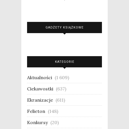
GADŻETY KSIĄŻKOWE
KATEGORIE
Aktualności
(1 609)
Ciekawostki
(637)
Ekranizacje
(611)
Felieton
(148)
Konkursy
(20)