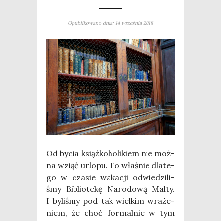
Opublikowano dnia: 14 września 2018
Od bycia książ­ko­ho­li­kiem nie moż­
na wziąć urlo­pu. To wła­śnie dla­te­
go w cza­sie waka­cji odwie­dzi­li­
śmy Biblio­te­kę Naro­do­wą Mal­ty.
I byli­śmy pod tak wiel­kim wra­że­
niem, że choć for­mal­nie w tym