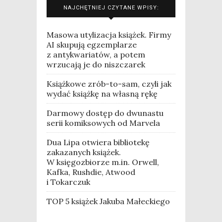
NAJCHĘTNIEJ CZYTANE WPISY:
Masowa utylizacja książek. Firmy
AI skupują egzemplarze
z antykwariatów, a potem
wrzucają je do niszczarek
Książkowe zrób-to-sam, czyli jak
wydać książkę na własną rękę
Darmowy dostęp do dwunastu
serii komiksowych od Marvela
Dua Lipa otwiera bibliotekę
zakazanych książek.
W księgozbiorze m.in. Orwell,
Kafka, Rushdie, Atwood
i Tokarczuk
TOP 5 książek Jakuba Małeckiego