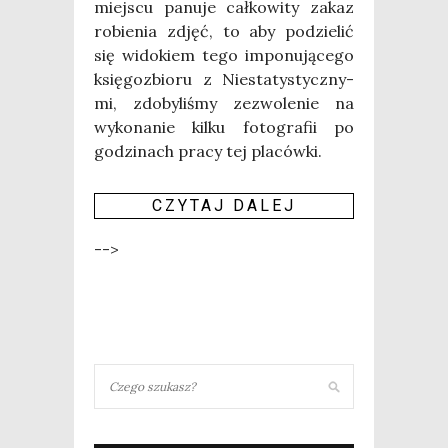
miej­scu panu­je cał­ko­wi­ty zakaz
robie­nia zdjęć, to aby podzie­lić
się wido­kiem tego impo­nu­ją­ce­go
księ­go­zbio­ru z Nie­sta­ty­stycz­ny­
mi, zdo­by­li­śmy zezwo­le­nie na
wyko­na­nie kil­ku foto­gra­fii po
godzi­nach pra­cy tej pla­ców­ki.
CZY­TAJ DALEJ
-->