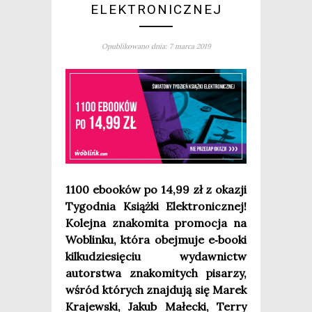
ELEKTRONICZNEJ
Opublikowano dnia: 7 marca 2019
1100 ebo­oków po 14,99 zł z oka­zji
Tygo­dnia Książ­ki Elek­tro­nicz­nej!
Kolej­na zna­ko­mi­ta pro­mo­cja na
Woblin­ku, któ­ra obej­mu­je e‑booki
kil­ku­dzie­się­ciu wydaw­nictw
autor­stwa zna­ko­mi­tych pisa­rzy,
wśród któ­rych znaj­du­ją się Marek
Kra­jew­ski, Jakub Małec­ki, Ter­ry