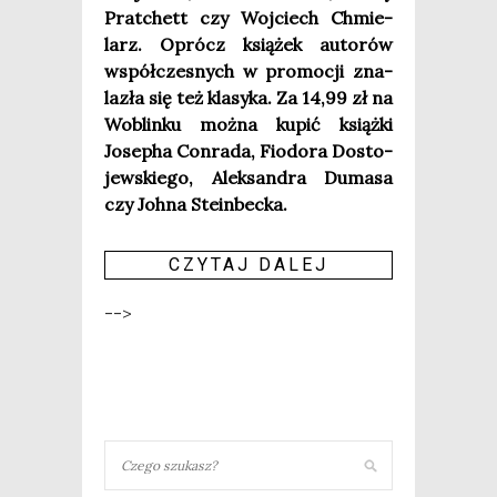
Prat­chett czy Woj­ciech Chmie­
larz. Oprócz ksią­żek auto­rów
współ­cze­snych w pro­mo­cji zna­
la­zła się też kla­sy­ka. Za 14,99 zł na
Woblin­ku moż­na kupić książ­ki
Jose­pha Con­ra­da, Fio­do­ra Dosto­
jew­skie­go, Alek­san­dra Duma­sa
czy Joh­na Steinbecka.
CZY­TAJ DALEJ
-->