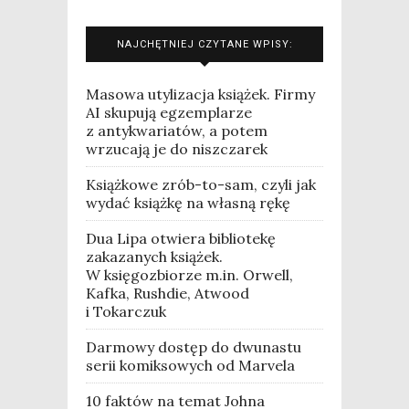
NAJCHĘTNIEJ CZYTANE WPISY:
Masowa utylizacja książek. Firmy
AI skupują egzemplarze
z antykwariatów, a potem
wrzucają je do niszczarek
Książkowe zrób-to-sam, czyli jak
wydać książkę na własną rękę
Dua Lipa otwiera bibliotekę
zakazanych książek.
W księgozbiorze m.in. Orwell,
Kafka, Rushdie, Atwood
i Tokarczuk
Darmowy dostęp do dwunastu
serii komiksowych od Marvela
10 faktów na temat Johna