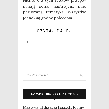
Nie­któ­re z tych tytu­łów przy­po­
mi­na­ją serial nastro­jem, inne
poru­sza­ną tema­ty­ką. Wszyst­kie
jed­nak są god­ne polecenia.
CZY­TAJ DALEJ
-->
NAJCHĘTNIEJ CZYTANE WPISY:
Masowa utylizacja książek. Firmy