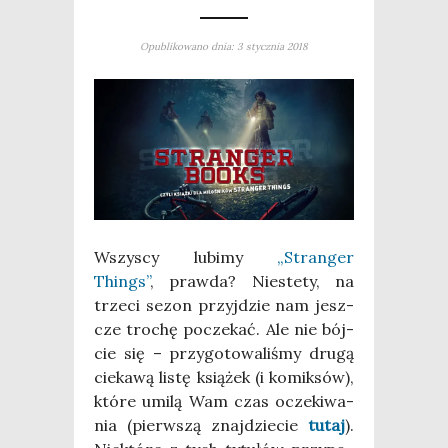
Opublikowano dnia: 3 stycznia 2018
Wszy­scy lubi­my
„Stran­ger
Things”
, praw­da? Nie­ste­ty, na
trze­ci sezon przyj­dzie nam jesz­
cze tro­chę pocze­kać. Ale nie bój­
cie się – przy­go­to­wa­li­śmy dru­gą
cie­ka­wą listę ksią­żek (i komik­sów),
któ­re umi­lą Wam czas ocze­ki­wa­
nia (pierw­szą znaj­dzie­cie
tutaj
).