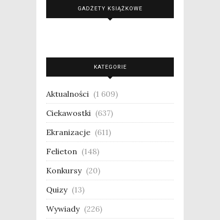
GADŻETY KSIĄŻKOWE
KATEGORIE
Aktualności
(1 609)
Ciekawostki
(637)
Ekranizacje
(611)
Felieton
(148)
Konkursy
(20)
Quizy
(13)
Wywiady
(226)