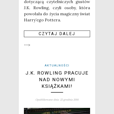
doty­czą­cą czy­tel­ni­czych gustów
J.K. Row­ling, czy­li oso­by, któ­ra
powo­ła­ła do życia magicz­ny świat
Har­ry­’e­go Pottera.
CZY­TAJ DALEJ
-->
AKTUALNOŚCI
J.K. ROWLING PRACUJE
NAD NOWYMI
KSIĄŻKAMI!
Opublikowano dnia: 22 grudnia 2016