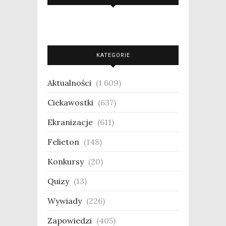
KATEGORIE
Aktualności
(1 609)
Ciekawostki
(637)
Ekranizacje
(611)
Felieton
(148)
Konkursy
(20)
Quizy
(13)
Wywiady
(226)
Zapowiedzi
(405)