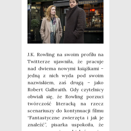
J.K. Row­ling na swo­im pro­fi­lu na
Twit­te­rze ujaw­ni­ła, że pra­cu­je
nad dwie­ma nowy­mi książ­ka­mi –
jed­ną z nich wyda pod swo­im
nazwi­skiem, zaś dru­gą – jako
Robert Gal­bra­ith. Gdy czy­tel­ni­cy
obwia­li się, że Row­ling porzu­ci
twór­czość lite­rac­ką na rzecz
sce­na­riu­szy do kon­ty­nu­acji fil­mu
“Fan­ta­stycz­ne zwie­rzę­ta i jak je
zna­leźć”, pisar­ka uspo­ko­iła, że