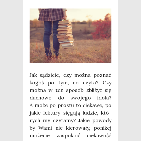
Jak sądzi­cie, czy moż­na poznać
kogoś po tym, co czy­ta? Czy
moż­na w ten spo­sób zbli­żyć się
ducho­wo do swo­je­go ido­la?
A może po pro­stu to cie­ka­we, po
jakie lek­tu­ry się­ga­ją ludzie, któ­
rych my czy­ta­my? Jakie powo­dy
by Wami nie kie­ro­wa­ły, poni­żej
może­cie zaspo­ko­ić cie­ka­wość