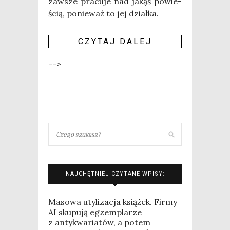
zawsze pra­cu­je nad jakąś powie­
ścią, ponie­waż to jej działka.
CZY­TAJ DALEJ
-->
NAJCHĘTNIEJ CZYTANE WPISY:
Masowa utylizacja książek. Firmy
AI skupują egzemplarze
z antykwariatów, a potem