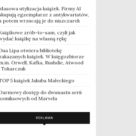
Masowa utylizacja książek. Firmy AI
skupują egzemplarze z antykwariatów,
a potem wrzucają je do niszczarek
Książkowe zrób-to-sam, czyli jak
wydać książkę na własną rękę
Dua Lipa otwiera bibliotekę
zakazanych książek. W księgozbiorze
m.in. Orwell, Kafka, Rushdie, Atwood
i Tokarczuk
TOP 5 książek Jakuba Małeckiego
Darmowy dostęp do dwunastu serii
komiksowych od Marvela
REKLAMA