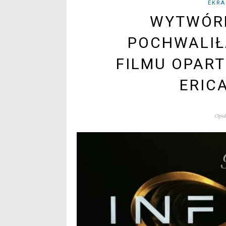
EKRA
WYTWÓR
POCHWALIŁ
FILMU OPART
ERIC
Opub