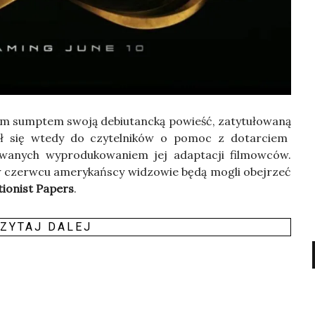
sump­tem swo­ją debiu­tanc­ką powieść, zaty­tu­ło­wa­ną
ił się wte­dy do czy­tel­ni­ków o pomoc z dotar­ciem
o­wa­nych wypro­du­ko­wa­niem jej adap­ta­cji fil­mow­ców.
w czerw­cu ame­ry­kań­scy widzo­wie będą mogli obej­rzeć
tio­nist Papers
.
ZY­TAJ DALEJ