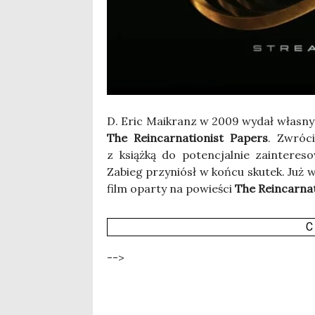
D. Eric Maikranz w 2009 wydał wła­snym 
The Rein­car­na­tio­nist Papers
. Zwró­c
z książ­ką do poten­cjal­nie zain­te­re­s
Zabieg przy­niósł w koń­cu sku­tek. Już 
film opar­ty na powie­ści
The Rein­car­na­
C
-->