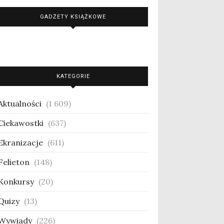
GADŻETY KSIĄŻKOWE
KATEGORIE
Aktualności
(1 609)
Ciekawostki
(637)
Ekranizacje
(611)
Felieton
(148)
Konkursy
(20)
Quizy
(13)
Wywiady
(226)