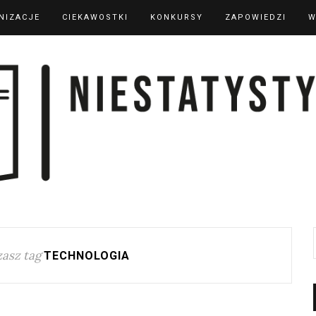
NIZACJE
CIEKAWOSTKI
KONKURSY
ZAPOWIEDZI
W
asz tag
TECHNOLOGIA