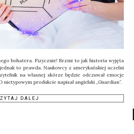
e­go boha­te­ra. Fizycz­nie! Brzmi to jak histo­ria wyję­ta
e jed­nak to praw­da. Naukow­cy z ame­ry­kań­skiej uczel­ni
j czy­tel­nik na wła­snej skó­rze będzie odczu­wał emo­cje
O nie­ty­po­wym pro­duk­cie napi­sał angiel­ski „Guar­dian”.
ZY­TAJ DALEJ