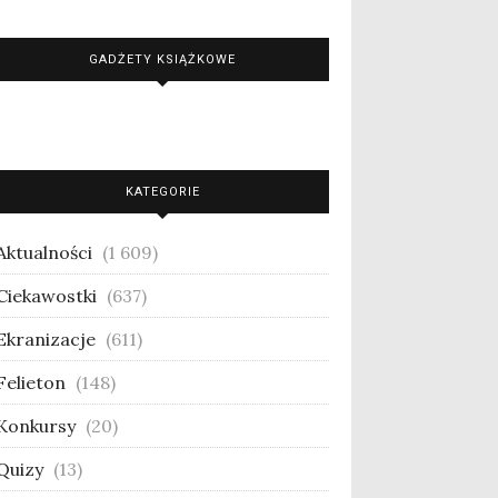
GADŻETY KSIĄŻKOWE
KATEGORIE
Aktualności
(1 609)
Ciekawostki
(637)
Ekranizacje
(611)
Felieton
(148)
Konkursy
(20)
Quizy
(13)