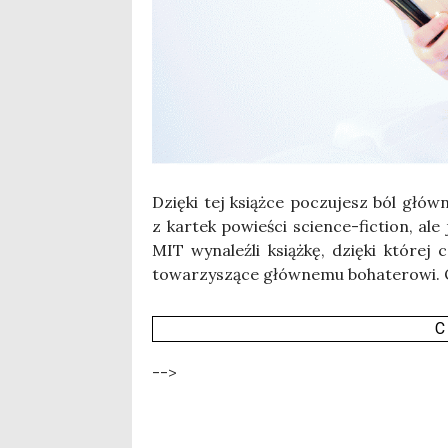
Dzię­ki tej książ­ce poczu­jesz ból głów­n
z kar­tek powie­ści scien­ce-fic­tion, al
MIT wyna­leź­li książ­kę, dzię­ki któ­re
towa­rzy­szą­ce głów­ne­mu boha­te­ro­wi. 
C
-->