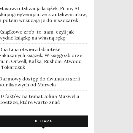
Masowa utylizacja książek. Firmy AI
skupują egzemplarze z antykwariatów,
a potem wrzucają je do niszczarek
Książkowe zrób-to-sam, czyli jak
wydać książkę na własną rękę
Dua Lipa otwiera bibliotekę
zakazanych książek. W księgozbiorze
m.in. Orwell, Kafka, Rushdie, Atwood
i Tokarczuk
Darmowy dostęp do dwunastu serii
komiksowych od Marvela
10 faktów na temat Johna Maxwella
Coetzee, które warto znać
REKLAMA