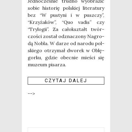
Jed­no­cze­śnie trud­no wyobra­zić
sobie histo­rię pol­skiej lite­ra­tu­ry
bez “W pusty­ni i w pusz­czy”,
“Krzy­ża­ków”, “Quo vadis” czy
“Try­lo­gii”. Za cało­kształt twór­
czo­ści został odzna­czo­ny Nagro­
dą Nobla. W darze od naro­du pol­
skie­go otrzy­mał dwo­rek w Oblę­
gor­ku, gdzie obec­nie mie­ści się
muzeum pisa­rza.
CZY­TAJ DALEJ
-->