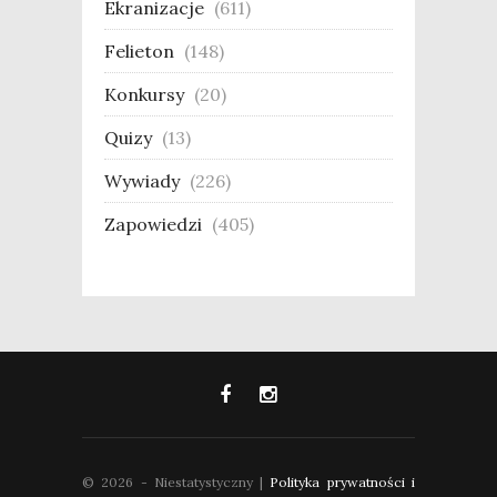
Ekranizacje
(611)
Felieton
(148)
Konkursy
(20)
Quizy
(13)
Wywiady
(226)
Zapowiedzi
(405)
© 2026 - Niestatystyczny |
Polityka prywatności i