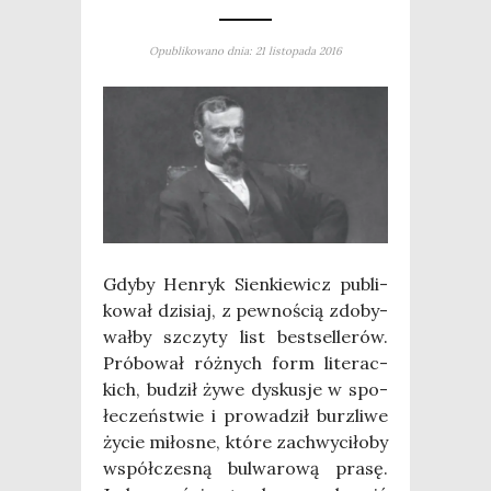
Opublikowano dnia: 21 listopada 2016
Gdy­by Hen­ryk Sien­kie­wicz publi­
ko­wał dzi­siaj, z pew­no­ścią zdo­by­
wał­by szczy­ty list best­sel­le­rów.
Pró­bo­wał róż­nych form lite­rac­
kich, budził żywe dys­ku­sje w spo­
łe­czeń­stwie i pro­wa­dził burz­li­we
życie miło­sne, któ­re zachwy­ci­ło­by
współ­cze­sną bul­wa­ro­wą pra­sę.