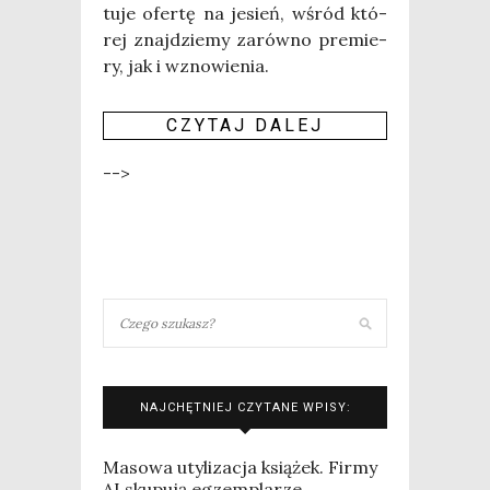
tu­je ofer­tę na jesień, wśród któ­
rej znaj­dzie­my zarów­no pre­mie­
ry, jak i wzno­wie­nia.
CZY­TAJ DALEJ
-->
NAJCHĘTNIEJ CZYTANE WPISY:
Masowa utylizacja książek. Firmy
AI skupują egzemplarze