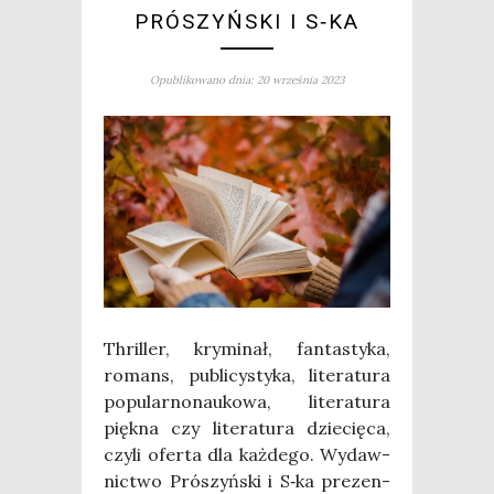
PRÓSZYŃSKI I S‑KA
Opublikowano dnia: 20 września 2023
Thril­ler, kry­mi­nał, fan­ta­sty­ka,
romans, publi­cy­sty­ka, lite­ra­tu­ra
popu­lar­no­nau­ko­wa, lite­ra­tu­ra
pięk­na czy lite­ra­tu­ra dzie­cię­ca,
czy­li ofer­ta dla każ­de­go. Wydaw­
nic­two Pró­szyń­ski i S‑ka pre­zen­