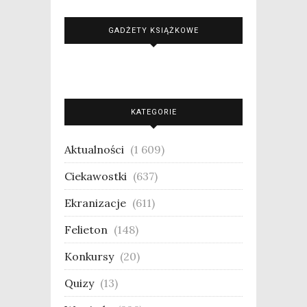
GADŻETY KSIĄŻKOWE
KATEGORIE
Aktualności
(1 609)
Ciekawostki
(637)
Ekranizacje
(611)
Felieton
(148)
Konkursy
(20)
Quizy
(13)