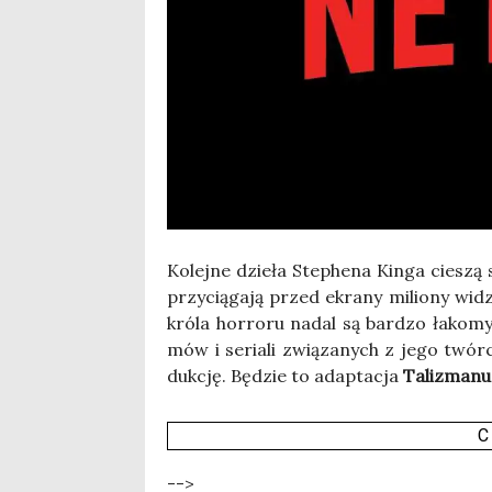
Kolej­ne dzie­ła Ste­phe­na Kin­ga cie­szą 
przy­cią­ga­ją przed ekra­ny milio­ny wid
kró­la hor­ro­ru nadal są bar­dzo łako­m
mów i seria­li zwią­za­nych z jego twór­c
duk­cję. Będzie to adap­ta­cja
Tali­zma­nu
C
-->