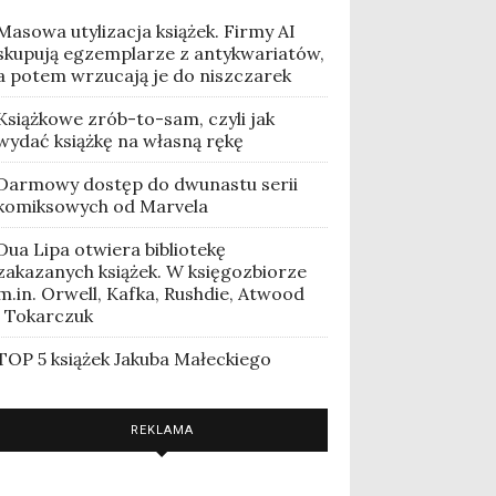
Masowa utylizacja książek. Firmy AI
skupują egzemplarze z antykwariatów,
a potem wrzucają je do niszczarek
Książkowe zrób-to-sam, czyli jak
wydać książkę na własną rękę
Darmowy dostęp do dwunastu serii
komiksowych od Marvela
Dua Lipa otwiera bibliotekę
zakazanych książek. W księgozbiorze
m.in. Orwell, Kafka, Rushdie, Atwood
i Tokarczuk
TOP 5 książek Jakuba Małeckiego
REKLAMA