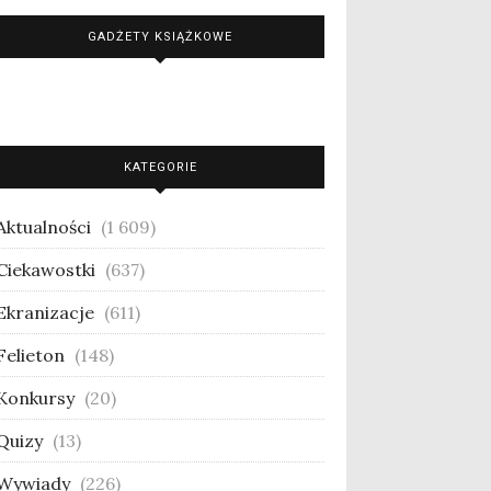
GADŻETY KSIĄŻKOWE
KATEGORIE
Aktualności
(1 609)
Ciekawostki
(637)
Ekranizacje
(611)
Felieton
(148)
Konkursy
(20)
Quizy
(13)
Wywiady
(226)