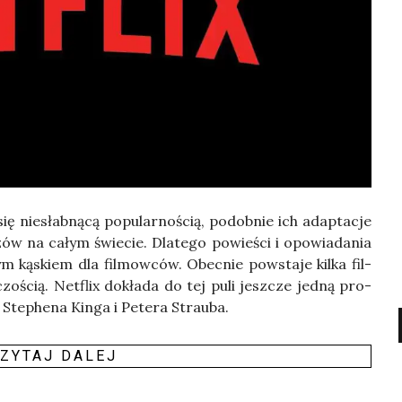
się nie­słab­ną­cą popu­lar­no­ścią, podob­nie ich adap­ta­cje
zów na całym świe­cie. Dla­te­go powie­ści i opo­wia­da­nia
ym kąskiem dla fil­mow­ców. Obec­nie powsta­je kil­ka fil­
zo­ścią. Net­flix dokła­da do tej puli jesz­cze jed­ną pro­
Ste­phe­na Kin­ga i Pete­ra Strau­ba.
ZY­TAJ DALEJ