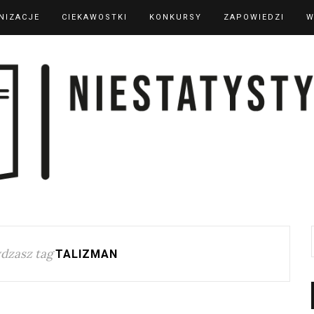
NIZACJE
CIEKAWOSTKI
KONKURSY
ZAPOWIEDZI
W
dzasz tag
TALIZMAN