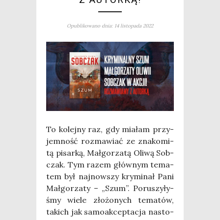
Opublikowano dnia: 14 listopada 2022
To kolej­ny raz, gdy mia­łam przy­
jem­ność roz­ma­wiać ze zna­ko­mi­
tą pisar­ką, Mał­go­rza­tą Oli­wą Sob­
czak. Tym razem głów­nym tema­
tem był naj­now­szy kry­mi­nał Pani
Mał­go­rza­ty – „Szum”. Poru­szy­ły­
śmy wie­le zło­żo­nych tema­tów,
takich jak samo­ak­cep­ta­cja nasto­