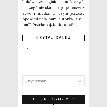
lat­ków, czy zagi­nię­cia, na któ­rych
szcze­gól­nie sku­pia się spo­łe­czeń­
stwo i media. O czym jesz­cze
opo­wie­dzia­ła nam autor­ka „Szu­
mu”? Prze­ko­naj­cie się sami!
CZY­TAJ DALEJ
-->
NAJCHĘTNIEJ CZYTANE WPISY: