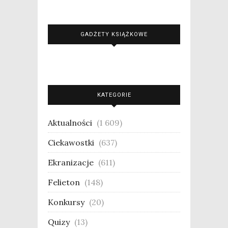
GADŻETY KSIĄŻKOWE
KATEGORIE
Aktualności
(1 609)
Ciekawostki
(637)
Ekranizacje
(611)
Felieton
(148)
Konkursy
(20)
Quizy
(13)