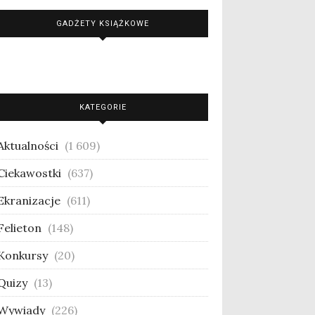
GADŻETY KSIĄŻKOWE
KATEGORIE
Aktualności
(1 609)
Ciekawostki
(637)
Ekranizacje
(611)
Felieton
(148)
Konkursy
(20)
Quizy
(13)
Wywiady
(226)