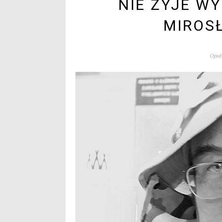
NIE ŻYJE W
MIROS
Opubl