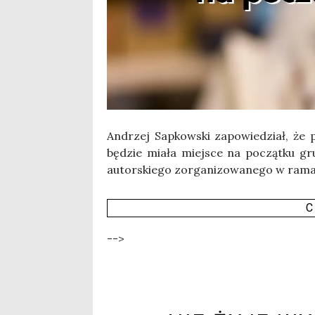
Andrzej Sap­kow­ski zapo­wie­dział, że pr
będzie mia­ła miej­sce na począt­ku grud
autor­skie­go zor­ga­ni­zo­wa­ne­go w ra
C
-->