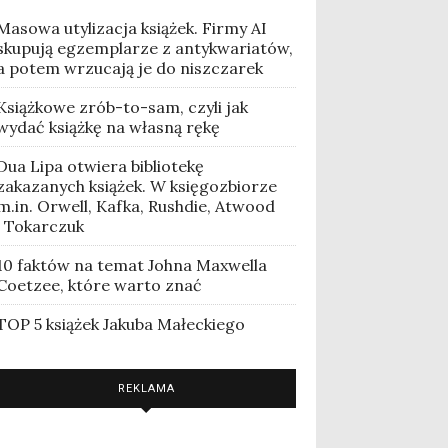
Masowa utylizacja książek. Firmy AI
skupują egzemplarze z antykwariatów,
a potem wrzucają je do niszczarek
Książkowe zrób-to-sam, czyli jak
wydać książkę na własną rękę
Dua Lipa otwiera bibliotekę
zakazanych książek. W księgozbiorze
m.in. Orwell, Kafka, Rushdie, Atwood
i Tokarczuk
10 faktów na temat Johna Maxwella
Coetzee, które warto znać
TOP 5 książek Jakuba Małeckiego
REKLAMA