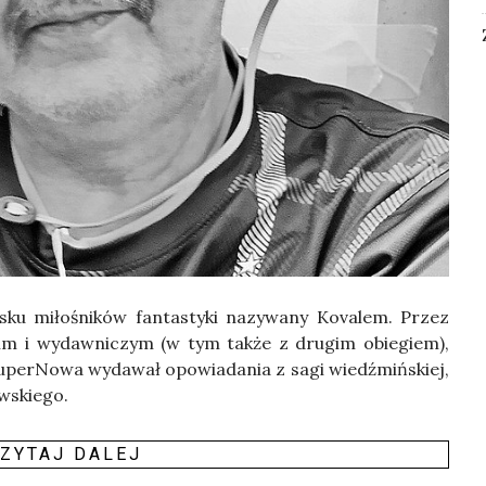
ku miło­śni­ków fan­ta­sty­ki nazy­wa­ny Kova­lem. Przez
skim i wydaw­ni­czym (w tym tak­że z dru­gim obie­giem),
er­No­wa wyda­wał opo­wia­da­nia z sagi wiedź­miń­skiej,
­skie­go.
ZY­TAJ DALEJ