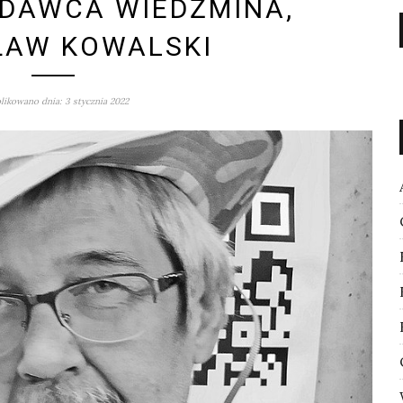
YDAWCA WIEDŹMINA,
ŁAW KOWALSKI
ikowano dnia: 3 stycznia 2022