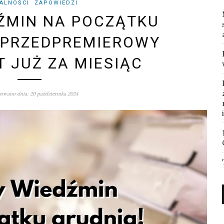
ALNOŚCI
ZAPOWIEDZI
ŹMIN NA POCZĄTKU
 PRZEDPREMIEROWY
 JUŻ ZA MIESIĄC
owano dnia: 20 października 2024