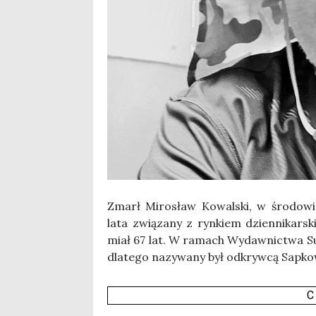
Zmarł Miro­sław Kowal­ski, w śro­do­wi­s
lata zwią­za­ny z ryn­kiem dzien­ni­kar­
miał 67 lat. W ramach Wydaw­nic­twa Sup
dla­te­go nazy­wa­ny był odkryw­cą Sap­kow
C