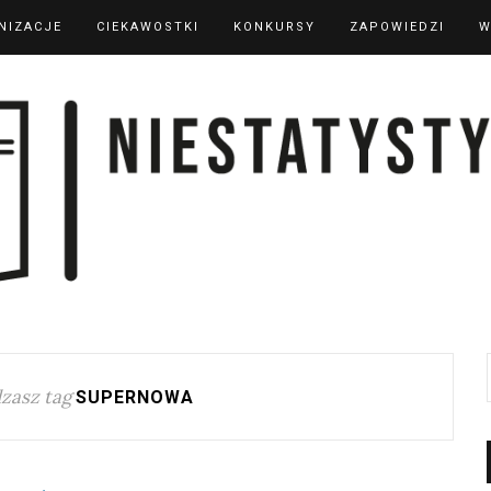
NIZACJE
CIEKAWOSTKI
KONKURSY
ZAPOWIEDZI
W
zasz tag
SUPERNOWA