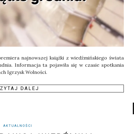
e­mie­ra naj­now­szej książ­ki z wiedź­miń­skie­go świa­ta
­nia. Infor­ma­cja ta poja­wi­ła się w cza­sie spo­tka­nia
mach Igrzysk Wolności.
ZY­TAJ DALEJ
AKTUALNOŚCI