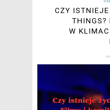
CIE
CZY ISTNIEJ
THINGS? 
W KLIMAC
Opu