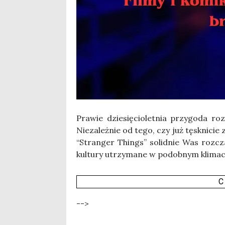
Pra­wie dzie­się­cio­let­nia przy­go­da r
Nie­za­leż­nie od tego, czy już tęsk­ni­cie 
“Stran­ger Things” solid­nie Was roz­cza
kul­tu­ry utrzy­ma­ne w podob­nym kli­ma­
C
-->