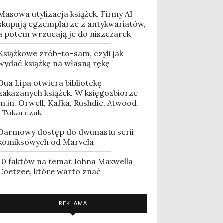
Masowa utylizacja książek. Firmy AI
skupują egzemplarze z antykwariatów,
a potem wrzucają je do niszczarek
Książkowe zrób-to-sam, czyli jak
wydać książkę na własną rękę
Dua Lipa otwiera bibliotekę
zakazanych książek. W księgozbiorze
m.in. Orwell, Kafka, Rushdie, Atwood
i Tokarczuk
Darmowy dostęp do dwunastu serii
komiksowych od Marvela
10 faktów na temat Johna Maxwella
Coetzee, które warto znać
REKLAMA