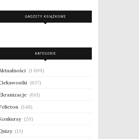
GADŻETY KSIĄŻKOWE
KATEGORIE
Aktualności
(1 609)
Ciekawostki
(637)
Ekranizacje
(611)
Felieton
(148)
Konkursy
(20)
Quizy
(13)