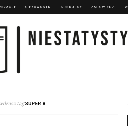
NIZACJE
CIEKAWOSTKI
KONKURSY
ZAPOWIEDZI
W
wdzasz tag
SUPER 8