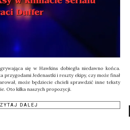
oz­gry­wa­ją­ca się w Haw­kins dobie­gła nie­daw­no koń­ca.
za przy­go­da­mi Jede­nast­ki i resz­ty eki­py, czy może finał
­ro­wał, może będzie­cie chcie­li spraw­dzić inne tek­sty
cie. Oto kil­ka naszych propozycji.
ZY­TAJ DALEJ