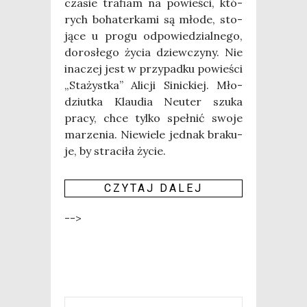
cza­sie tra­fiam na powie­ści, któ­
rych boha­ter­ka­mi są mło­de, sto­
ją­ce u pro­gu odpo­wie­dzial­ne­go,
doro­słe­go życia dziew­czy­ny. Nie
ina­czej jest w przy­pad­ku powie­ści
„Sta­żyst­ka” Ali­cji Sinic­kiej. Mło­
dziut­ka Klau­dia Neu­ter szu­ka
pra­cy, chce tyl­ko speł­nić swo­je
marze­nia. Nie­wie­le jed­nak bra­ku­
je, by stra­ci­ła życie.
CZY­TAJ DALEJ
-->