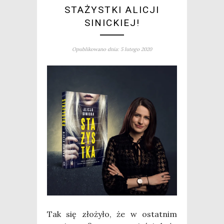
STAŻYSTKI ALICJI
SINICKIEJ!
Opublikowano dnia: 5 lutego 2020
Tak się zło­ży­ło, że w ostat­nim