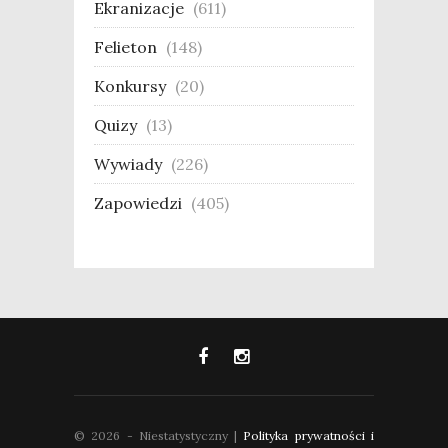
Ekranizacje
(611)
Felieton
(148)
Konkursy
(20)
Quizy
(13)
Wywiady
(226)
Zapowiedzi
(405)
© 2026 - Niestatystyczny |
Polityka prywatności i