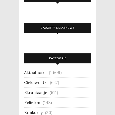
GADŻETY KSIĄŻKOWE
KATEGORIE
Aktualności
(1 609)
Ciekawostki
(637)
Ekranizacje
(611)
Felieton
(148)
Konkursy
(20)