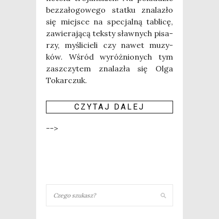
bez­za­ło­go­we­go stat­ku zna­la­zło
się miej­sce na spe­cjal­ną tabli­cę,
zawie­ra­ją­cą tek­sty sław­nych pisa­
rzy, myśli­cie­li czy nawet muzy­
ków. Wśród wyróż­nio­nych tym
zaszczy­tem zna­la­zła się Olga
Tokar­czuk.
CZY­TAJ DALEJ
-->