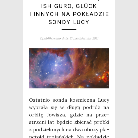
ISHIGURO, GLÜCK
I INNYCH NA POKŁADZIE
SONDY LUCY
Opublikowano dnia: 21 października 2021
Ostat­nio son­da kosmicz­na Lucy
wybra­ła się w dłu­gą podróż na
orbi­tę Jowi­sza, gdzie na prze­
strze­ni lat będzie zbie­rać prób­ki
z podzie­lo­nych na dwa obo­zy pla­
ne­to­id tro­jań­skich. Na pokła­dzie