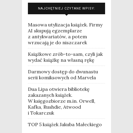
NAJCHĘTNIEJ CZYTANE WPISY:
Masowa utylizacja książek. Firmy
AI skupują egzemplarze
z antykwariatów, a potem
wrzucają je do niszczarek
Książkowe zrób-to-sam, czyli jak
wydać książkę na własną rękę
Darmowy dostęp do dwunastu
serii komiksowych od Marvela
Dua Lipa otwiera bibliotekę
zakazanych książek.
W księgozbiorze m.in. Orwell,
Kafka, Rushdie, Atwood
i Tokarczuk
TOP 5 książek Jakuba Małeckiego