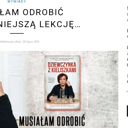
WYWIADY
ŁAM ODROBIĆ
IEJSZĄ LEKCJĘ…
blikowano dnia: 26 lipca 2021