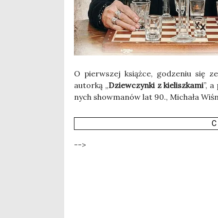
O pierw­szej książ­ce, godze­niu się ze
autor­ką „
Dziew­czyn­ki z kie­lisz­ka­mi
”, a
nych show­ma­nów lat 90., Micha­ła Wiśn
C
-->