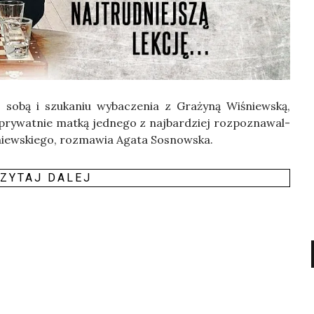
 sobą i szu­ka­niu wyba­cze­nia z Gra­ży­ną Wiśniew­ską,
 pry­wat­nie mat­ką jed­ne­go z naj­bar­dziej roz­po­zna­wal­
iew­skie­go, roz­ma­wia Aga­ta Sosnow­ska.
ZY­TAJ DALEJ