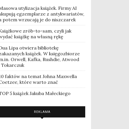
Masowa utylizacja książek. Firmy AI
skupują egzemplarze z antykwariatów,
a potem wrzucają je do niszczarek
Książkowe zrób-to-sam, czyli jak
wydać książkę na własną rękę
Dua Lipa otwiera bibliotekę
zakazanych książek. W księgozbiorze
m.in. Orwell, Kafka, Rushdie, Atwood
i Tokarczuk
10 faktów na temat Johna Maxwella
Coetzee, które warto znać
TOP 5 książek Jakuba Małeckiego
REKLAMA