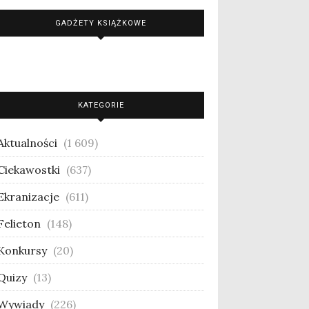
GADŻETY KSIĄŻKOWE
KATEGORIE
Aktualności
(1 609)
Ciekawostki
(637)
Ekranizacje
(611)
Felieton
(148)
Konkursy
(20)
Quizy
(13)
Wywiady
(226)