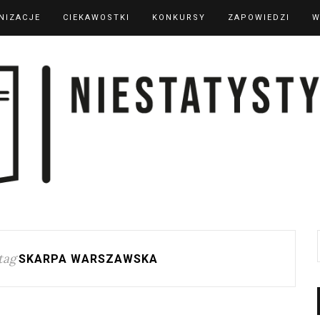
NIZACJE
CIEKAWOSTKI
KONKURSY
ZAPOWIEDZI
W
tag
SKARPA WARSZAWSKA