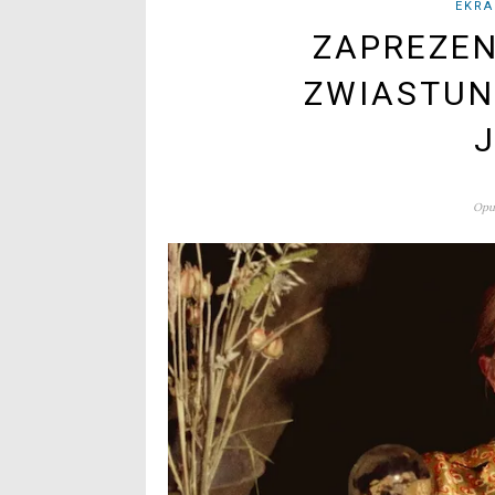
EKRA
ZAPREZE
ZWIASTUN
Opu