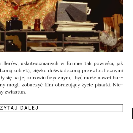
il­le­rów, usku­tecz­nia­nych w for­mie tak powie­ści, jak
­dzo­ną kobie­tą, cięż­ko doświad­czo­ną przez los licz­ny­mi
ja­ły się na jej zdro­wiu fizycz­nym, i być może nawet bar­
y mogli zoba­czyć film obra­zu­ją­cy życie pisar­ki. Nie­
ny zwia­stun.
ZY­TAJ DALEJ