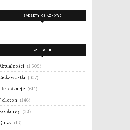
GADŻETY KSIĄŻKOWE
KATEGORIE
Aktualności
(1 609)
Ciekawostki
(637)
Ekranizacje
(611)
Felieton
(148)
Konkursy
(20)
Quizy
(13)