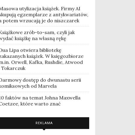
Masowa utylizacja książek. Firmy AI
skupują egzemplarze z antykwariatów,
a potem wrzucają je do niszczarek
Książkowe zrób-to-sam, czyli jak
wydać książkę na własną rękę
Dua Lipa otwiera bibliotekę
zakazanych książek. W księgozbiorze
m.in. Orwell, Kafka, Rushdie, Atwood
i Tokarczuk
Darmowy dostęp do dwunastu serii
komiksowych od Marvela
10 faktów na temat Johna Maxwella
Coetzee, które warto znać
REKLAMA