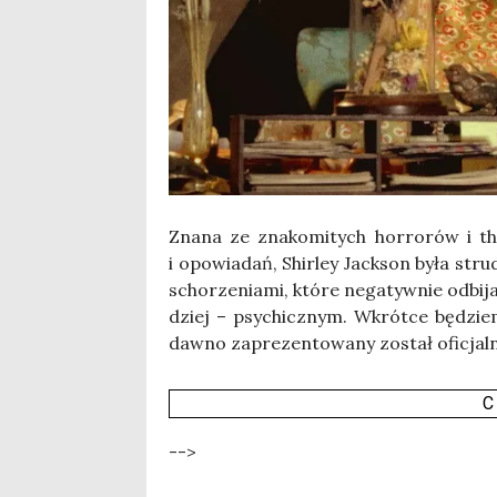
Zna­na ze zna­ko­mi­tych hor­ro­rów i thr
i opo­wia­dań, Shir­ley Jack­son była stru
scho­rze­nia­mi, któ­re nega­tyw­nie odbi­
dziej – psy­chicz­nym. Wkrót­ce będzie­m
daw­no zapre­zen­to­wa­ny został ofi­cjal­
C
-->