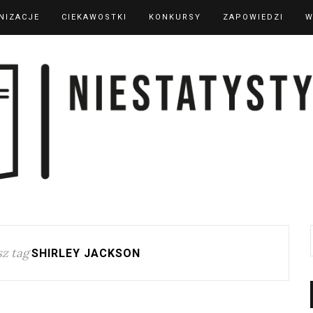
NIZACJE
CIEKAWOSTKI
KONKURSY
ZAPOWIEDZI
W
z tag
SHIRLEY JACKSON