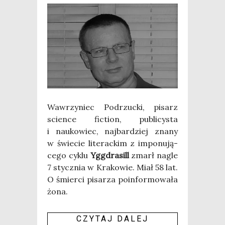
Waw­rzy­niec Pod­rzuc­ki, pisarz
scien­ce fic­tion, publi­cy­sta
i nauko­wiec, naj­bar­dziej zna­ny
w świe­cie lite­rac­kim z impo­nu­ją­
ce­go cyklu
Ygg­dra­sill
zmarł nagle
7 stycz­nia w Kra­ko­wie. Miał 58 lat.
O śmier­ci pisa­rza poin­for­mo­wa­ła
żona.
CZY­TAJ DALEJ