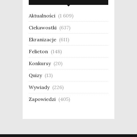
Aktualności
(1 609)
Ciekawostki
(637)
Ekranizacje
(611)
Felieton
(148)
Konkursy
(20)
Quizy
(13)
Wywiady
(226)
Zapowiedzi
(405)