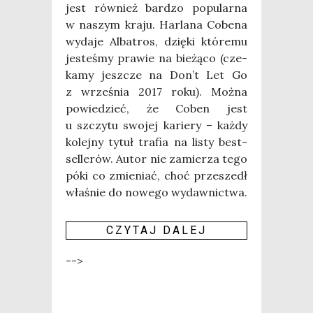
jest rów­nież bar­dzo popu­lar­na
w naszym kra­ju. Har­la­na Cobe­na
wyda­je Alba­tros, dzię­ki któ­re­mu
jeste­śmy pra­wie na bie­żą­co (cze­
ka­my jesz­cze na Don’t Let Go
z wrze­śnia 2017 roku). Moż­na
powie­dzieć, że Coben jest
u szczy­tu swo­jej karie­ry – każ­dy
kolej­ny tytuł tra­fia na listy best­
sel­le­rów. Autor nie zamie­rza tego
póki co zmie­niać, choć prze­szedł
wła­śnie do nowe­go wydaw­nic­twa.
CZY­TAJ DALEJ
-->