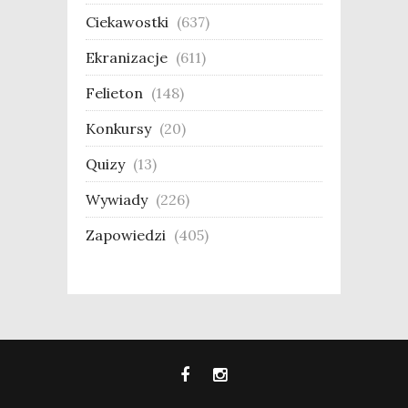
Ciekawostki
(637)
Ekranizacje
(611)
Felieton
(148)
Konkursy
(20)
Quizy
(13)
Wywiady
(226)
Zapowiedzi
(405)