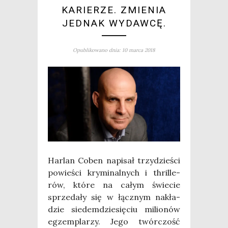
KARIERZE. ZMIENIA
JEDNAK WYDAWCĘ.
Opublikowano dnia: 10 marca 2018
Har­lan Coben napi­sał trzy­dzie­ści
powie­ści kry­mi­nal­nych i thril­le­
rów, któ­re na całym świe­cie
sprze­da­ły się w łącz­nym nakła­
dzie sie­dem­dzie­się­ciu milio­nów
egzem­pla­rzy. Jego twór­czość