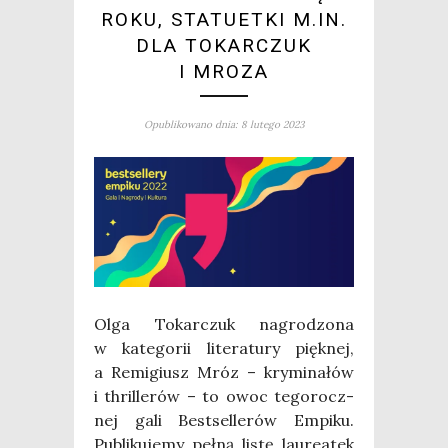
ROKU, STATUETKI M.IN.
DLA TOKARCZUK
I MROZA
Opublikowano dnia: 8 lutego 2023
Olga Tokar­czuk nagro­dzo­na
w kate­go­rii lite­ra­tu­ry pięk­nej,
a Remi­giusz Mróz – kry­mi­na­łów
i thril­le­rów – to owoc tego­rocz­
nej gali Best­sel­le­rów Empi­ku.
Publi­ku­je­my peł­ną listę lau­re­atek