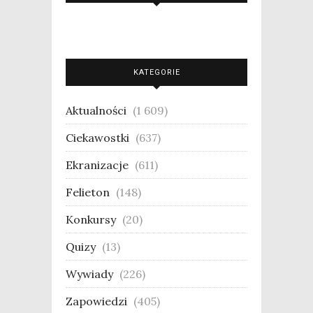
KATEGORIE
Aktualności
(1 609)
Ciekawostki
(637)
Ekranizacje
(611)
Felieton
(148)
Konkursy
(20)
Quizy
(13)
Wywiady
(226)
Zapowiedzi
(405)