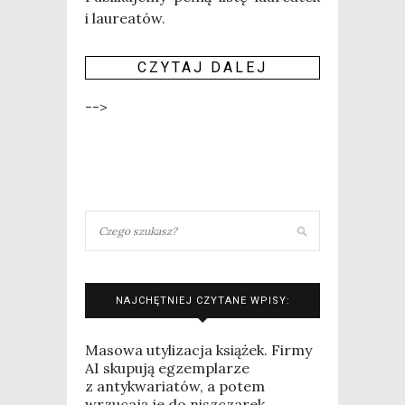
i lau­re­atów.
CZY­TAJ DALEJ
-->
NAJCHĘTNIEJ CZYTANE WPISY:
Masowa utylizacja książek. Firmy
AI skupują egzemplarze
z antykwariatów, a potem
wrzucają je do niszczarek