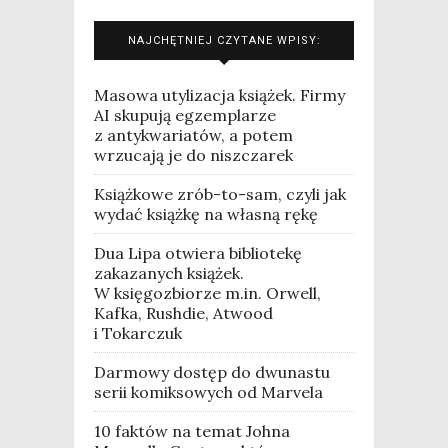
NAJCHĘTNIEJ CZYTANE WPISY:
Masowa utylizacja książek. Firmy
AI skupują egzemplarze
z antykwariatów, a potem
wrzucają je do niszczarek
Książkowe zrób-to-sam, czyli jak
wydać książkę na własną rękę
Dua Lipa otwiera bibliotekę
zakazanych książek.
W księgozbiorze m.in. Orwell,
Kafka, Rushdie, Atwood
i Tokarczuk
Darmowy dostęp do dwunastu
serii komiksowych od Marvela
10 faktów na temat Johna