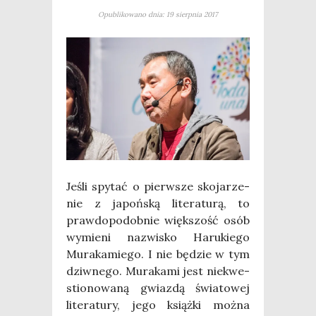
Opublikowano dnia: 19 sierpnia 2017
Jeśli spy­tać o pierw­sze sko­ja­rze­
nie z japoń­ską lite­ra­tu­rą, to
praw­do­po­dob­nie więk­szość osób
wymie­ni nazwi­sko Haru­kie­go
Mura­ka­mie­go. I nie będzie w tym
dziw­ne­go. Mura­ka­mi jest nie­kwe­
stio­no­wa­ną gwiaz­dą świa­to­wej
lite­ra­tu­ry, jego książ­ki moż­na