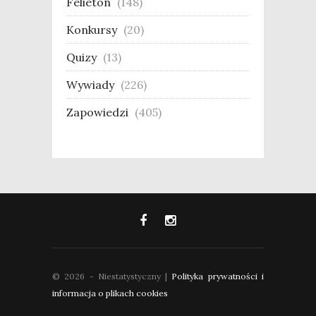
Felieton
(148)
Konkursy
(20)
Quizy
(13)
Wywiady
(226)
Zapowiedzi
(405)
© 2026 - Niestatystyczny |
Polityka prywatności i
informacja o plikach cookies