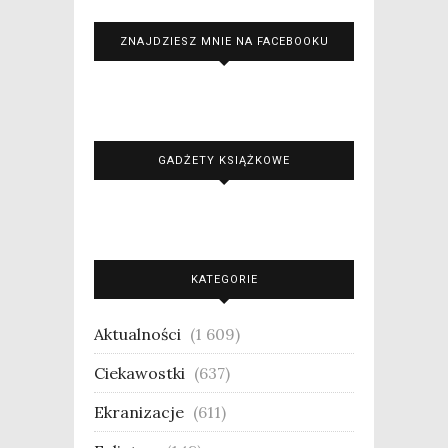
ZNAJDZIESZ MNIE NA FACEBOOKU
GADŻETY KSIĄŻKOWE
KATEGORIE
Aktualności
(1 609)
Ciekawostki
(637)
Ekranizacje
(611)