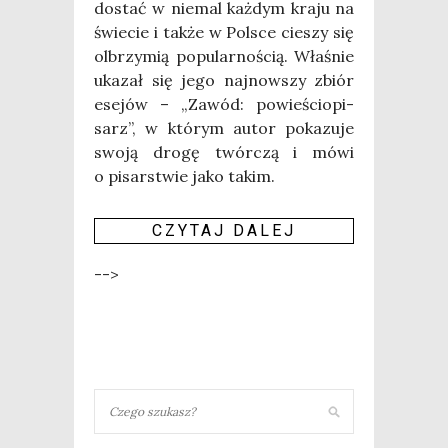
dostać w nie­mal każ­dym kra­ju na
świe­cie i tak­że w Pol­sce cie­szy się
olbrzy­mią popu­lar­no­ścią. Wła­śnie
uka­zał się jego naj­now­szy zbiór
ese­jów – „Zawód: powie­ścio­pi­
sarz”, w któ­rym autor poka­zu­je
swo­ją dro­gę twór­czą i mówi
o pisar­stwie jako takim.
CZY­TAJ DALEJ
-->