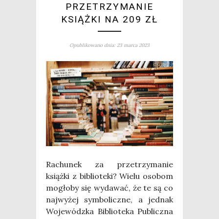
PRZETRZYMANIE
KSIĄŻKI NA 209 ZŁ
Opublikowano dnia: 23 marca 2023
Rachu­nek za prze­trzy­ma­nie
książ­ki z biblio­te­ki? Wie­lu oso­bom
mogło­by się wyda­wać, że te są co
naj­wy­żej sym­bo­licz­ne, a jed­nak
Woje­wódz­ka Biblio­te­ka Publicz­na