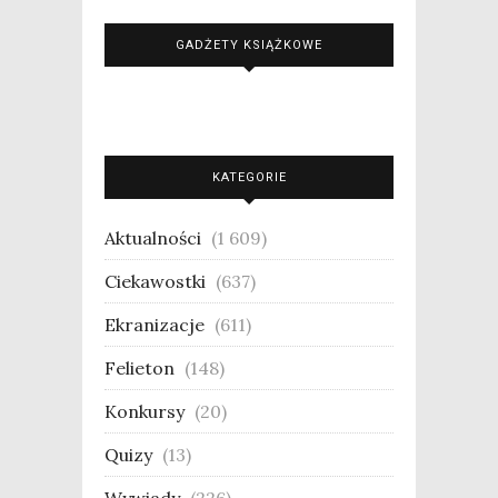
GADŻETY KSIĄŻKOWE
KATEGORIE
Aktualności
(1 609)
Ciekawostki
(637)
Ekranizacje
(611)
Felieton
(148)
Konkursy
(20)
Quizy
(13)
Wywiady
(226)