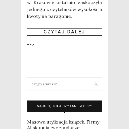
w Kra­ko­wie ostat­nio zasko­czy­ła
jed­ne­go z czy­tel­ni­ków wyso­ko­ścią
kwo­ty na para­go­nie.
CZY­TAJ DALEJ
-->
NAJCHĘTNIEJ CZYTANE WPISY:
Masowa utylizacja książek. Firmy
AI skupują egzemplarze