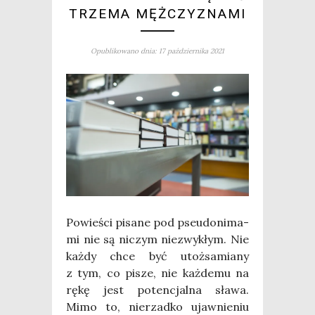
TRZEMA MĘŻCZYZNAMI
Opublikowano dnia: 17 października 2021
Powie­ści pisa­ne pod pseu­do­ni­ma­
mi nie są niczym nie­zwy­kłym. Nie
każ­dy chce być utoż­sa­mia­ny
z tym, co pisze, nie każ­de­mu na
rękę jest poten­cjal­na sła­wa.
Mimo to, nie­rzad­ko ujaw­nie­niu