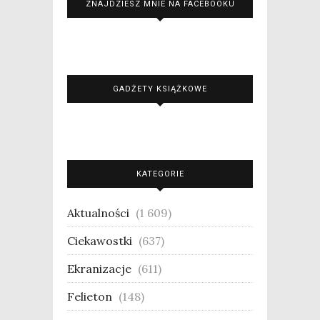
ZNAJDZIESZ MNIE NA FACEBOOKU
GADŻETY KSIĄŻKOWE
KATEGORIE
Aktualności
(1 609)
Ciekawostki
(637)
Ekranizacje
(611)
Felieton
(148)