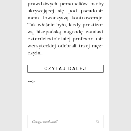
praw­dzi­wych per­so­na­liów oso­by
ukry­wa­ją­cej się pod pseu­do­ni­
mem towa­rzy­szą kon­tro­wer­sje.
Tak wła­śnie było, kie­dy pre­sti­żo­
wą hisz­pań­ską nagro­dę zamiast
czter­dzie­sto­let­niej pro­fe­sor uni­
wer­sy­tec­kiej ode­bra­li trzej męż­
czyź­ni.
CZY­TAJ DALEJ
-->