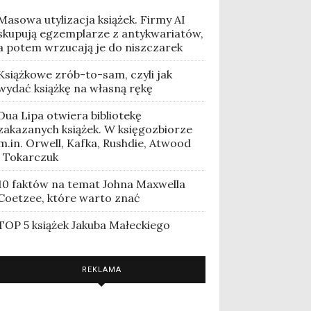
Masowa utylizacja książek. Firmy AI
skupują egzemplarze z antykwariatów,
a potem wrzucają je do niszczarek
Książkowe zrób-to-sam, czyli jak
wydać książkę na własną rękę
Dua Lipa otwiera bibliotekę
zakazanych książek. W księgozbiorze
m.in. Orwell, Kafka, Rushdie, Atwood
i Tokarczuk
10 faktów na temat Johna Maxwella
Coetzee, które warto znać
TOP 5 książek Jakuba Małeckiego
REKLAMA