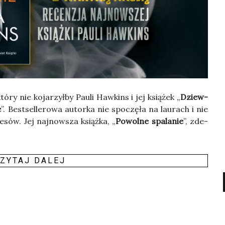
tó­ry nie koja­rzył­by Pau­li Haw­kins i jej ksią­żek „
Dziew­
e
”. Best­sel­le­ro­wa autor­ka nie spo­czę­ła na lau­rach i nie
sów. Jej naj­now­sza książ­ka, „
Powol­ne spa­la­nie
”, zde­
ZY­TAJ DALEJ