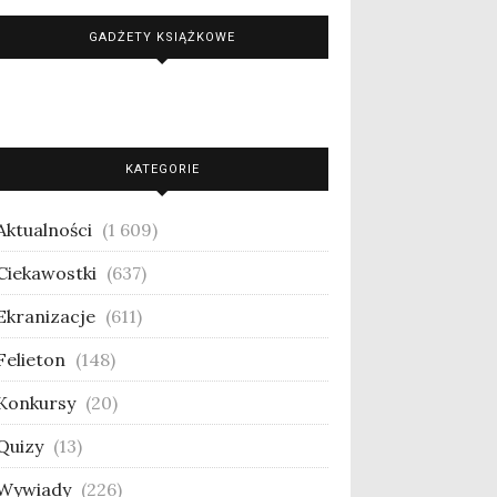
GADŻETY KSIĄŻKOWE
KATEGORIE
Aktualności
(1 609)
Ciekawostki
(637)
Ekranizacje
(611)
Felieton
(148)
Konkursy
(20)
Quizy
(13)
Wywiady
(226)