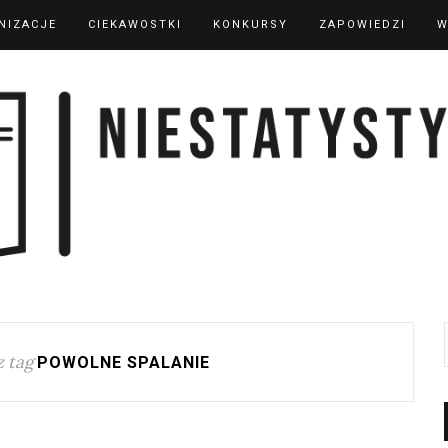
NIZACJE
CIEKAWOSTKI
KONKURSY
ZAPOWIEDZI
W
 tag
POWOLNE SPALANIE