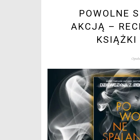
POWOLNE S
AKCJĄ – RE
KSIĄŻKI
Opubl