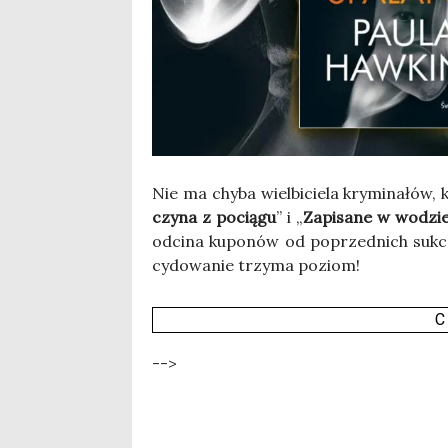
Nie ma chy­ba wiel­bi­cie­la kry­mi­na­łów, k
czy­na z pocią­gu
” i „
Zapi­sa­ne w wodzi
odci­na kupo­nów od poprzed­nich suk­ce­
cy­do­wa­nie trzy­ma poziom!
C
-->