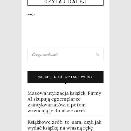
CZY­TAJ DALEJ
-->
NAJCHĘTNIEJ CZYTANE WPISY:
Masowa utylizacja książek. Firmy
AI skupują egzemplarze
z antykwariatów, a potem
wrzucają je do niszczarek
Książkowe zrób-to-sam, czyli jak
wydać książkę na własną rękę