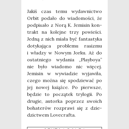
Jakiś czas temu wydaw­nic­two
Orbit poda­ło do wia­do­mo­ści, że
pod­pi­sa­ło z Norą K. Jemi­sin kon­
trakt na kolej­ne trzy powie­ści.
Jed­ną z nich mia­ła być fan­ta­sty­ka
doty­ka­ją­ca pro­ble­mu rasi­zmu
i wła­dzy w Nowym Jor­ku. Aż do
ostat­nie­go wyda­nia „Play­boya”
nie było wia­do­mo nic wię­cej.
Jemi­sin w wywia­dzie wyja­wi­ła,
cze­go moż­na się spo­dzie­wać po
jej nowej książ­ce. Po pierw­sze,
będzie to począ­tek try­lo­gii. Po
dru­gie, autor­ka poprzez swo­ich
boha­te­rów roz­pra­wi się z dzie­
dzic­twem Love­cra­fta.