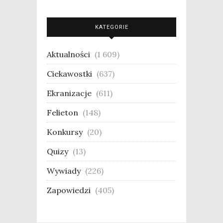
KATEGORIE
Aktualności
(1 609)
Ciekawostki
(637)
Ekranizacje
(611)
Felieton
(148)
Konkursy
(20)
Quizy
(13)
Wywiady
(226)
Zapowiedzi
(405)