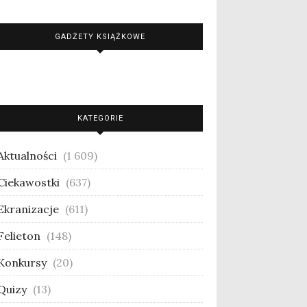
GADŻETY KSIĄŻKOWE
KATEGORIE
Aktualności
(1 609)
Ciekawostki
(637)
Ekranizacje
(611)
Felieton
(148)
Konkursy
(20)
Quizy
(13)