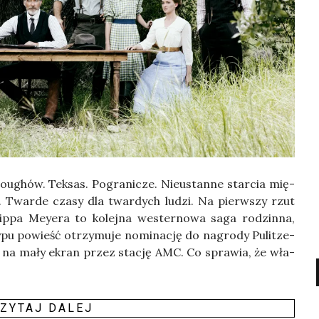
lo­ughów. Tek­sas. Pogra­ni­cze. Nie­ustan­ne star­cia mię­
­mi. Twar­de cza­sy dla twar­dych ludzi. Na pierw­szy rzut
ip­pa Mey­era to kolej­na wester­no­wa saga rodzin­na,
typu powieść otrzy­mu­je nomi­na­cję do nagro­dy Pulit­ze­
­na na mały ekran przez sta­cję AMC. Co spra­wia, że wła­
ZY­TAJ DALEJ