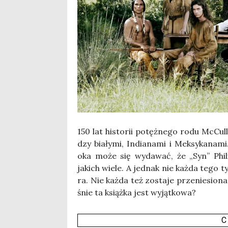
150 lat histo­rii potęż­ne­go rodu McCul­
dzy bia­ły­mi, India­na­mi i Mek­sy­ka­na
oka może się wyda­wać, że „Syn” Phi­l
jakich wie­le. A jed­nak nie każ­da tego 
ra. Nie każ­da też zosta­je prze­nie­sio
śnie ta książ­ka jest wyjąt­ko­wa?
C