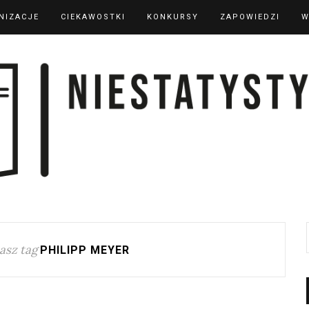
NIZACJE
CIEKAWOSTKI
KONKURSY
ZAPOWIEDZI
W
asz tag
PHILIPP MEYER