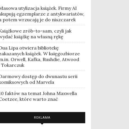
Masowa utylizacja książek. Firmy AI
skupują egzemplarze z antykwariatów,
a potem wrzucają je do niszczarek
Książkowe zrób-to-sam, czyli jak
wydać książkę na własną rękę
Dua Lipa otwiera bibliotekę
zakazanych książek. W księgozbiorze
m.in. Orwell, Kafka, Rushdie, Atwood
i Tokarczuk
Darmowy dostęp do dwunastu serii
komiksowych od Marvela
10 faktów na temat Johna Maxwella
Coetzee, które warto znać
REKLAMA