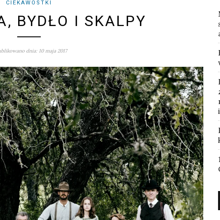
CIEKAWOSTKI
A, BYDŁO I SKALPY
blikowano dnia: 10 maja 2017