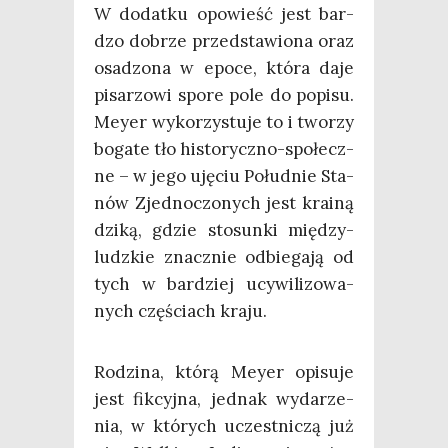
W dodat­ku opo­wieść jest bar­
dzo dobrze przed­sta­wio­na oraz
osa­dzo­na w epo­ce, któ­ra daje
pisa­rzo­wi spo­re pole do popi­su.
Mey­er wyko­rzy­stu­je to i two­rzy
boga­te tło histo­rycz­no-spo­łecz­
ne – w jego uję­ciu Połu­dnie Sta­
nów Zjed­no­czo­nych jest kra­iną
dzi­ką, gdzie sto­sun­ki mię­dzy­
ludz­kie znacz­nie odbie­ga­ją od
tych w bar­dziej ucy­wi­li­zo­wa­
nych czę­ściach kraju.
Rodzi­na, któ­rą Mey­er opi­su­je
jest fik­cyj­na, jed­nak wyda­rze­
nia, w któ­rych uczest­ni­czą już