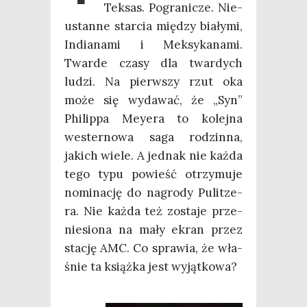
Tek­sas. Pogra­ni­cze. Nie­
ustan­ne star­cia mię­dzy bia­ły­mi,
India­na­mi i Mek­sy­ka­na­mi.
Twar­de cza­sy dla twar­dych
ludzi. Na pierw­szy rzut oka
może się wyda­wać, że „Syn”
Phi­lip­pa Mey­era to kolej­na
wester­no­wa saga rodzin­na,
jakich wie­le. A jed­nak nie każ­da
tego typu powieść otrzy­mu­je
nomi­na­cję do nagro­dy Pulit­ze­
ra. Nie każ­da też zosta­je prze­
nie­sio­na na mały ekran przez
sta­cję AMC. Co spra­wia, że wła­
śnie ta książ­ka jest wyjątkowa?