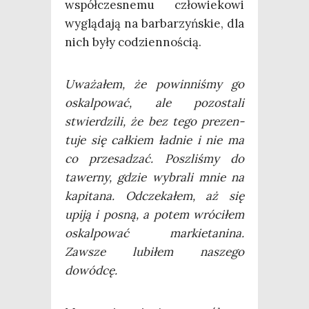
współ­cze­sne­mu czło­wie­ko­wi
wyglą­da­ją na bar­ba­rzyń­skie, dla
nich były codziennością.
Uwa­ża­łem, że powin­ni­śmy go
oskal­po­wać, ale pozo­sta­li
stwier­dzi­li, że bez tego pre­zen­
tu­je się cał­kiem ład­nie i nie ma
co prze­sa­dzać. Poszli­śmy do
tawer­ny, gdzie wybra­li mnie na
kapi­ta­na. Odcze­ka­łem, aż się
upi­ją i posną, a potem wró­ci­łem
oskal­po­wać mar­kie­ta­ni­na.
Zawsze lubi­łem nasze­go
dowódcę.