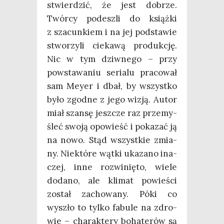
stwier­dzić, że jest dobrze.
Twór­cy pode­szli do książ­ki
z sza­cun­kiem i na jej pod­sta­wie
stwo­rzy­li cie­ka­wą pro­duk­cję.
Nic w tym dziw­ne­go – przy
powsta­wa­niu seria­lu pra­co­wał
sam Mey­er i dbał, by wszyst­ko
było zgod­ne z jego wizją. Autor
miał szan­sę jesz­cze raz prze­my­
śleć swo­ją opo­wieść i poka­zać ją
na nowo. Stąd wszyst­kie zmia­
ny. Nie­któ­re wąt­ki uka­za­no ina­
czej, inne roz­wi­nię­to, wie­le
doda­no, ale kli­mat powie­ści
został zacho­wa­ny. Póki co
wyszło to tyl­ko fabu­le na zdro­
wie – cha­rak­te­ry boha­te­rów są