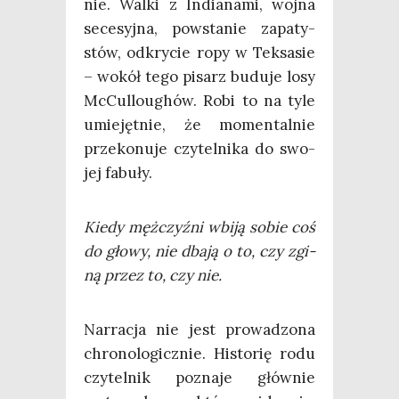
nie. Wal­ki z India­na­mi, woj­na
sece­syj­na, powsta­nie zapa­ty­
stów, odkry­cie ropy w Tek­sa­sie
– wokół tego pisarz budu­je losy
McCul­lo­ughów. Robi to na tyle
umie­jęt­nie, że momen­tal­nie
prze­ko­nu­je czy­tel­ni­ka do swo­
jej fabuły.
Kie­dy męż­czyź­ni wbi­ją sobie coś
do gło­wy, nie dba­ją o to, czy zgi­
ną przez to, czy nie.
Nar­ra­cja nie jest pro­wa­dzo­na
chro­no­lo­gicz­nie. Histo­rię rodu
czy­tel­nik pozna­je głów­nie