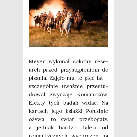
Mey­er wyko­nał solid­ny rese­
arch przed przy­stą­pie­niem do
pisa­nia. Zaję­ło mu to pięć lat –
szcze­gól­nie uważ­nie prze­stu­
dio­wał zwy­cza­je Koman­czów.
Efek­ty tych badań widać. Na
kar­tach jego książ­ki Połu­dnie
oży­wa, to świat prze­bo­ga­ty,
a jed­nak bar­dzo dale­ki od
roman­tycz­nych wyobra­żeń na