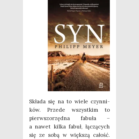
Skła­da się na to wie­le czyn­ni­
ków. Przede wszyst­kim to
pierw­szo­rzęd­na fabu­ła –
a nawet kil­ka fabuł, łączą­cych
się ze sobą w więk­szą całość.