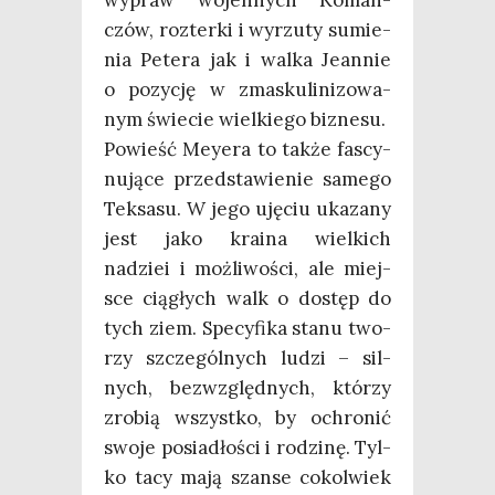
wypraw wojen­nych Koman­
czów, roz­ter­ki i wyrzu­ty sumie­
nia Pete­ra jak i wal­ka Jean­nie
o pozy­cję w zma­sku­li­ni­zo­wa­
nym świe­cie wiel­kie­go biznesu.
Powieść Mey­era to tak­że fascy­
nu­ją­ce przed­sta­wie­nie same­go
Tek­sa­su. W jego uję­ciu uka­za­ny
jest jako kra­ina wiel­kich
nadziei i moż­li­wo­ści, ale miej­
sce cią­głych walk o dostęp do
tych ziem. Spe­cy­fi­ka sta­nu two­
rzy szcze­gól­nych ludzi – sil­
nych, bez­względ­nych, któ­rzy
zro­bią wszyst­ko, by ochro­nić
swo­je posia­dło­ści i rodzi­nę. Tyl­
ko tacy mają szan­se cokol­wiek