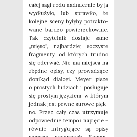
całej sagi rodu nad­mier­nie by ją
wydłu­ży­ło, lub spra­wi­ło, że
kolej­ne sce­ny były­by potrak­to­
wa­ne bar­dzo powierz­chow­nie.
Tak czy­tel­nik dosta­je samo
„mię­so”, naj­bar­dziej soczy­ste
frag­men­ty, od któ­rych trud­no
się ode­rwać. Nie ma miej­sca na
zbęd­ne opi­sy, czy pro­wa­dzą­ce
doni­kąd dia­lo­gi. Mey­er pisze
o pro­stych ludziach i posłu­gu­je
się pro­stym języ­kiem, w któ­rym
jed­nak jest pew­ne suro­we pięk­
no. Przez cały czas utrzy­mu­je
odpo­wied­nie tem­po i napię­cie –
rów­nie intry­gu­ją­ce są opi­sy