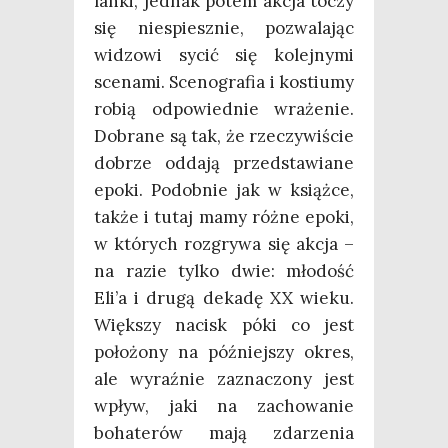
lan­ki, jed­nak potem akcja toczy
się nie­spiesz­nie, pozwa­la­jąc
widzo­wi sycić się kolej­ny­mi
sce­na­mi. Sce­no­gra­fia i kostiu­my
robią odpo­wied­nie wra­że­nie.
Dobra­ne są tak, że rze­czy­wi­ście
dobrze odda­ją przed­sta­wia­ne
epo­ki. Podob­nie jak w książ­ce,
tak­że i tutaj mamy róż­ne epo­ki,
w któ­rych roz­gry­wa się akcja –
na razie tyl­ko dwie: mło­dość
Eli’a i dru­gą deka­dę XX wie­ku.
Więk­szy nacisk póki co jest
poło­żo­ny na póź­niej­szy okres,
ale wyraź­nie zazna­czo­ny jest
wpływ, jaki na zacho­wa­nie
boha­te­rów mają zda­rze­nia