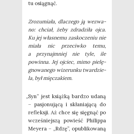
tu osiągnąć.
Zro­zu­mia­ła, dla­cze­go ją wezwa­
no: chciał, żeby zdra­dzi­ła ojca.
Ku jej wła­sne­mu zasko­cze­niu nie
mia­ła nic prze­ciw­ko temu,
a przy­naj­mniej nie tyle, ile
powin­na. Jej ojciec, mimo pie­lę­
gno­wa­ne­go wize­run­ku twar­dzie­
la, był mięczakiem.
„
Syn” jest książ­ką bar­dzo uda­ną
– pasjo­nu­ją­cą i skła­nia­ją­cą do
reflek­sji. Aż chce się się­gnąć po
wcze­śniej­szą powieść Phi­lip­pa
Mey­era – „Rdzę”, opu­bli­ko­wa­ną