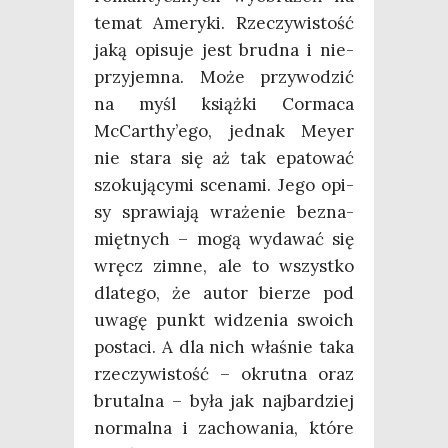
temat Ame­ry­ki. Rze­czy­wi­stość
jaką opi­su­je jest brud­na i nie­
przy­jem­na. Może przy­wo­dzić
na myśl książ­ki Cor­ma­ca
McCarthy’ego, jed­nak Mey­er
nie sta­ra się aż tak epa­to­wać
szo­ku­ją­cy­mi sce­na­mi. Jego opi­
sy spra­wia­ją wra­że­nie bez­na­
mięt­nych – mogą wyda­wać się
wręcz zim­ne, ale to wszyst­ko
dla­te­go, że autor bie­rze pod
uwa­gę punkt widze­nia swo­ich
posta­ci. A dla nich wła­śnie taka
rze­czy­wi­stość – okrut­na oraz
bru­tal­na – była jak naj­bar­dziej
nor­mal­na i zacho­wa­nia, któ­re