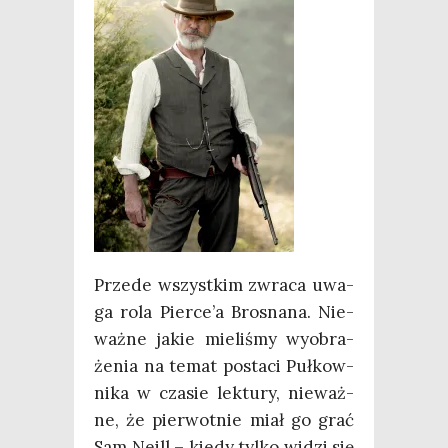
Przede wszyst­kim zwra­ca uwa­
ga rola Pierce’a Bro­sna­na. Nie­
waż­ne jakie mie­li­śmy wyobra­
że­nia na temat posta­ci Puł­kow­
ni­ka w cza­sie lek­tu­ry, nie­waż­
ne, że pier­wot­nie miał go grać
Sam Neill – kie­dy tyl­ko widzi się