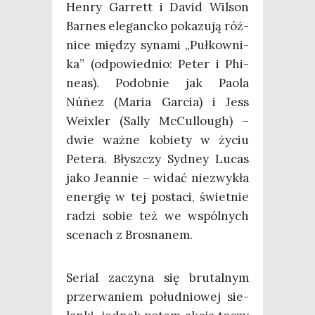
Hen­ry Gar­rett i David Wil­son
Bar­nes ele­ganc­ko poka­zu­ją róż­
ni­ce mię­dzy syna­mi „Puł­kow­ni­
ka” (odpo­wied­nio: Peter i Phi­
ne­as). Podob­nie jak Paola
Núñez (Maria Gar­cia) i Jess
Weixler (Sal­ly McCul­lo­ugh) –
dwie waż­ne kobie­ty w życiu
Pete­ra. Błysz­czy Syd­ney Lucas
jako Jean­nie – widać nie­zwy­kła
ener­gię w tej posta­ci, świet­nie
radzi sobie też we wspól­nych
sce­nach z Brosnanem.
Serial zaczy­na się bru­tal­nym
prze­rwa­niem połu­dnio­wej sie­