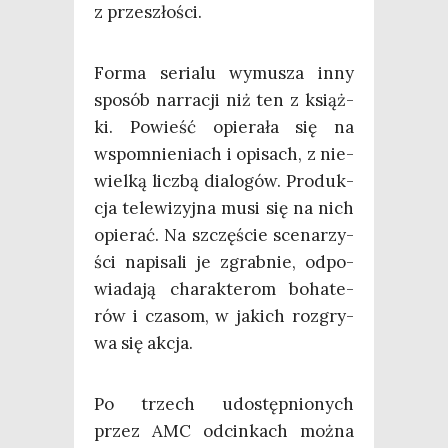
z przeszłości.
For­ma seria­lu wymu­sza inny
spo­sób nar­ra­cji niż ten z książ­
ki. Powieść opie­ra­ła się na
wspo­mnie­niach i opi­sach, z nie­
wiel­ką licz­bą dia­lo­gów. Pro­duk­
cja tele­wi­zyj­na musi się na nich
opie­rać. Na szczę­ście sce­na­rzy­
ści napi­sa­li je zgrab­nie, odpo­
wia­da­ją cha­rak­te­rom boha­te­
rów i cza­som, w jakich roz­gry­
wa się akcja.
Po trzech udo­stęp­nio­nych
przez AMC odcin­kach moż­na