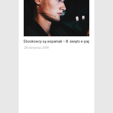
Ebookowcy są wspaniali – III. święto e‑papieru
26 sierpnia 2018