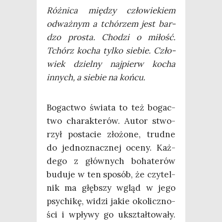
Róż­ni­ca mię­dzy czło­wie­kiem
odważ­nym a tchó­rzem jest bar­
dzo pro­sta. Cho­dzi o miłość.
Tchórz kocha tyl­ko sie­bie. Czło­
wiek dziel­ny naj­pierw kocha
innych, a sie­bie na końcu.
Bogac­two świa­ta to też bogac­
two cha­rak­te­rów. Autor stwo­
rzył posta­cie zło­żo­ne, trud­ne
do jed­no­znacz­nej oce­ny. Każ­
de­go z głów­nych boha­te­rów
budu­je w ten spo­sób, że czy­tel­
nik ma głęb­szy wgląd w jego
psy­chi­kę, widzi jakie oko­licz­no­
ści i wpły­wy go ukształ­to­wa­ły.