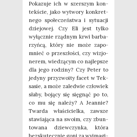
Poka­zu­je ich w szer­szym kon­
tek­ście, jako wytwo­ry kon­kret­
ne­go spo­łe­czeń­stwa i sytu­acji
dzie­jo­wej. Czy Eli jest tyl­ko
wyłącz­nie rząd­nym krwi bar­ba­
rzyń­cą, któ­ry nie może zapo­
mnieć o prze­szło­ści, czy wizjo­
ne­rem, wie­dzą­cym co naj­lep­sze
dla jego rodzi­ny? Czy Peter to
jedy­ny przy­zwo­ity facet w Tek­
sa­sie, a może zale­d­wie czło­wiek
sła­by, boją­cy się się­gnąć po to,
co mu się nale­ży? A Jean­nie?
Twar­da wła­ści­ciel­ka, zawsze
sta­wia­ją­ca na swo­im, czy zbun­
to­wa­na dziew­czyn­ka, któ­ra
bez­sku­tecz­nie goni za wyima­gi­