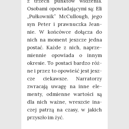
z trzech punk­tów widze­nia.
Oso­ba­mi opo­wia­da­ją­cy­mi są: Eli
„Puł­kow­nik” McCul­lo­ugh, jego
syn Peter i pra­wnucz­ka Jean­
nie. W koń­ców­ce dołą­cza do
nich na moment jesz­cze jed­na
postać. Każ­de z nich, naprze­
mien­nie opo­wia­da o innym
okre­sie. To posta­ci bar­dzo róż­
ne i przez to opo­wieść jest jesz­
cze cie­kaw­sze. Nar­ra­to­rzy
zwra­ca­ją uwa­gę na inne ele­
men­ty, odmien­ne war­to­ści są
dla nich waż­ne, wresz­cie ina­
czej patrzą na cza­sy, w jakich
przy­szło im żyć.