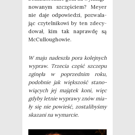
no­wa­nym szczę­ściem? Mey­er
nie daje odpo­wie­dzi, pozwa­la­
jąc czy­tel­ni­ko­wi by ten zde­cy­
do­wał, kim tak napraw­dę są
McCulloughowie.
W maju nade­szła pora kolej­nych
wypraw. Trze­cia część szcze­pu
zgi­nę­ła w poprzed­nim roku,
podob­nie jak więk­szość sta­no­
wią­cych jej mają­tek koni, więc
gdy­by let­nie wypra­wy znów mia­
ły się nie powieść, zosta­li­by­śmy
ska­za­ni na wymarcie.