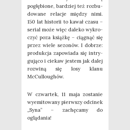
pogłę­bio­ne, bar­dziej też roz­bu­
do­wa­ne rela­cje mię­dzy nimi.
150 lat histo­rii to kawał cza­su –
serial może więc dale­ko wykro­
czyć poza książ­kę – cią­gnąć się
przez wie­le sezo­nów. I dobrze:
pro­duk­cja zapo­wia­da się intry­
gu­ją­co i cie­kaw jestem jak dalej
roz­wi­ną się losy kla­nu
McCulloughów.
W czwar­tek, 11 maja zosta­nie
wyemi­to­wa­ny pierw­szy odci­nek
„Syna” – zachę­ca­my do
oglądania!