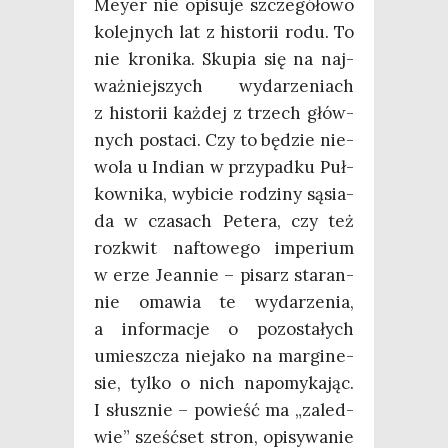
Mey­er nie opi­su­je szcze­gó­ło­wo
kolej­nych lat z histo­rii rodu. To
nie kro­ni­ka. Sku­pia się na naj­
waż­niej­szych wyda­rze­niach
z histo­rii każ­dej z trzech głów­
nych posta­ci. Czy to będzie nie­
wo­la u Indian w przy­pad­ku Puł­
kow­ni­ka, wybi­cie rodzi­ny sąsia­
da w cza­sach Pete­ra, czy też
roz­kwit naf­to­we­go impe­rium
w erze Jean­nie – pisarz sta­ran­
nie oma­wia te wyda­rze­nia,
a infor­ma­cje o pozo­sta­łych
umiesz­cza nie­ja­ko na mar­gi­ne­
sie, tyl­ko o nich napo­my­ka­jąc.
I słusz­nie – powieść ma „zale­d­
wie” sześć­set stron, opi­sy­wa­nie