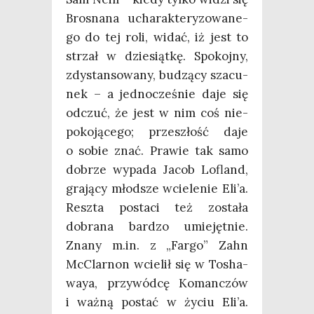
Bro­sna­na ucha­rak­te­ry­zo­wa­ne­
go do tej roli, widać, iż jest to
strzał w dzie­siąt­kę. Spo­koj­ny,
zdy­stan­so­wa­ny, budzą­cy sza­cu­
nek – a jed­no­cze­śnie daje się
odczuć, że jest w nim coś nie­
po­ko­ją­ce­go; prze­szłość daje
o sobie znać. Pra­wie tak samo
dobrze wypa­da Jacob Lofland,
gra­ją­cy młod­sze wcie­le­nie Eli’a.
Resz­ta posta­ci też zosta­ła
dobra­na bar­dzo umie­jęt­nie.
Zna­ny m.in. z „Far­go” Zahn
McC­lar­non wcie­lił się w Tosha­
waya, przy­wód­cę Koman­czów
i waż­ną postać w życiu Eli’a.