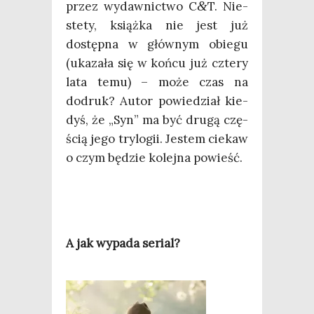
przez wydaw­nic­two C
&
T. Nie­
ste­ty, książ­ka nie jest już
dostęp­na w głów­nym obie­gu
(uka­za­ła się w koń­cu już czte­ry
lata temu) – może czas na
dodruk? Autor powie­dział kie­
dyś, że „Syn” ma być dru­gą czę­
ścią jego try­lo­gii. Jestem cie­kaw
o czym będzie kolej­na powieść.
A jak wypa­da serial?