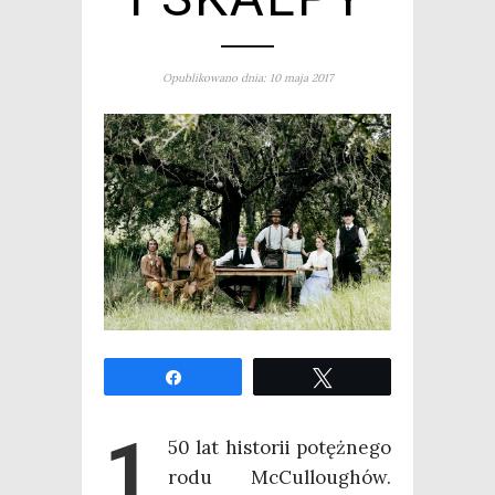
Opublikowano dnia: 10 maja 2017
Udo­stęp­nij
Twe­etuj
1
50 lat histo­rii potęż­ne­go
rodu McCul­lo­ughów.