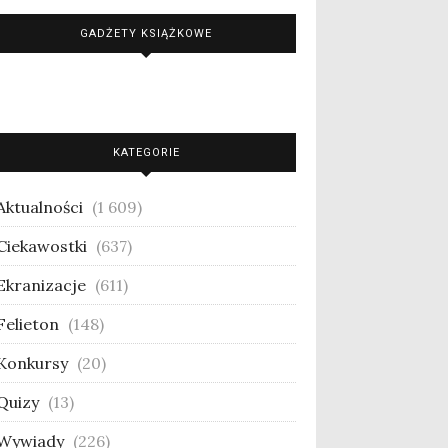
GADŻETY KSIĄŻKOWE
KATEGORIE
Aktualności
(1 609)
Ciekawostki
(637)
Ekranizacje
(611)
Felieton
(148)
Konkursy
(20)
Quizy
(13)
Wywiady
(226)