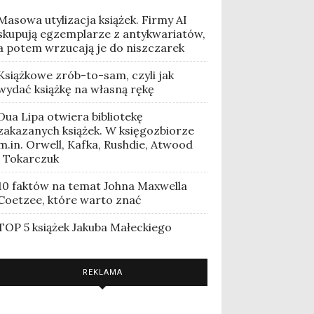
Masowa utylizacja książek. Firmy AI
skupują egzemplarze z antykwariatów,
a potem wrzucają je do niszczarek
Książkowe zrób-to-sam, czyli jak
wydać książkę na własną rękę
Dua Lipa otwiera bibliotekę
zakazanych książek. W księgozbiorze
m.in. Orwell, Kafka, Rushdie, Atwood
i Tokarczuk
10 faktów na temat Johna Maxwella
Coetzee, które warto znać
TOP 5 książek Jakuba Małeckiego
REKLAMA