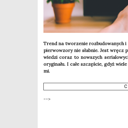
Trend na two­rze­nie roz­bu­do­wa­nych i 
pier­wo­wzo­ry nie słab­nie. Jest wręcz
wie­dzi coraz to now­szych seria­lo­wych 
ory­gi­na­łu. I całe szczę­ście, gdyż wie­l
mi.
C
-->