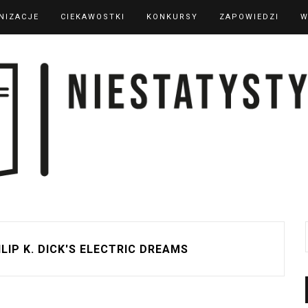
NIZACJE
CIEKAWOSTKI
KONKURSY
ZAPOWIEDZI
W
ILIP K. DICK'S ELECTRIC DREAMS