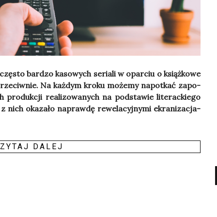
czę­sto bar­dzo kaso­wych seria­li w opar­ciu o książ­ko­we
 prze­ciw­nie. Na każ­dym kro­ku może­my napo­tkać zapo­
pro­duk­cji reali­zo­wa­nych na pod­sta­wie lite­rac­kie­go
e z nich oka­za­ło napraw­dę rewe­la­cyj­ny­mi ekra­ni­za­cja­
ZY­TAJ DALEJ