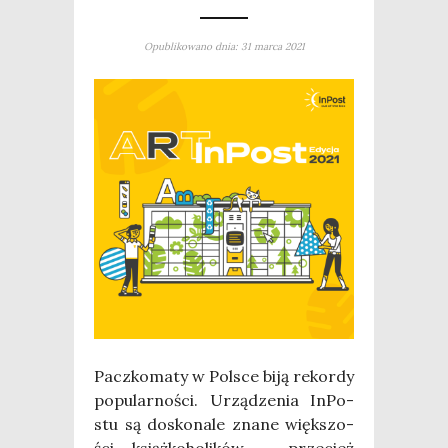
Opublikowano dnia: 31 marca 2021
Pacz­ko­ma­ty w Pol­sce biją rekor­dy
popu­lar­no­ści. Urzą­dze­nia InPo­
stu są dosko­na­le zna­ne więk­szo­