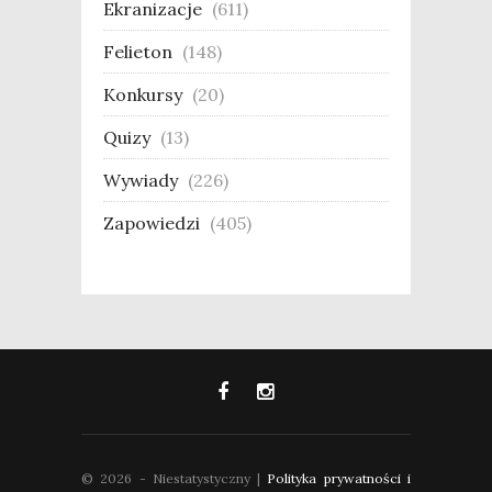
Ekranizacje
(611)
Felieton
(148)
Konkursy
(20)
Quizy
(13)
Wywiady
(226)
Zapowiedzi
(405)
© 2026 - Niestatystyczny |
Polityka prywatności i