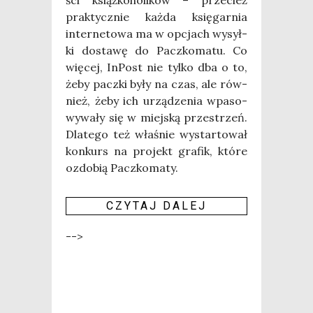
ści książ­ko­ho­li­ków – prze­cież
prak­tycz­nie każ­da księ­gar­nia
inter­ne­to­wa ma w opcjach wysył­
ki dosta­wę do Pacz­ko­ma­tu. Co
wię­cej, InPost nie tyl­ko dba o to,
żeby pacz­ki były na czas, ale rów­
nież, żeby ich urzą­dze­nia wpa­so­
wy­wa­ły się w miej­ską prze­strzeń.
Dla­te­go też wła­śnie wystar­to­wał
kon­kurs na pro­jekt gra­fik, któ­re
ozdo­bią Pacz­ko­ma­ty.
CZY­TAJ DALEJ
-->