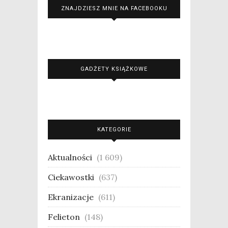
ZNAJDZIESZ MNIE NA FACEBOOKU
GADŻETY KSIĄŻKOWE
KATEGORIE
Aktualności
(1 609)
Ciekawostki
(637)
Ekranizacje
(611)
Felieton
(148)