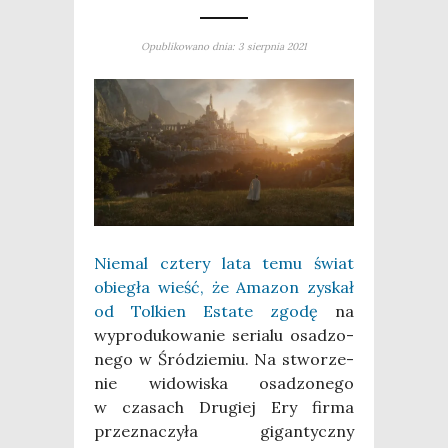
Opublikowano dnia: 3 sierpnia 2021
Nie­mal czte­ry lata temu świat
obie­gła wieść, że Ama­zon zyskał
od Tol­kien Esta­te zgo­dę
na
wypro­du­ko­wa­nie seria­lu osa­dzo­
ne­go w Śród­zie­miu. Na stwo­rze­
nie wido­wi­ska osa­dzo­ne­go
w cza­sach Dru­giej Ery fir­ma
prze­zna­czy­ła gigan­tycz­ny