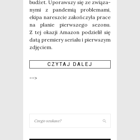
budżet. Upo­raw­szy się ze zwią­za­
ny­mi z pan­de­mią pro­ble­ma­mi,
eki­pa naresz­cie zakoń­czy­ła pra­ce
na pla­nie pierw­sze­go sezo­nu.
Z tej oka­zji Ama­zon podzie­lił się
datą pre­mie­ry seria­lu i pierw­szym
zdję­ciem.
CZY­TAJ DALEJ
-->