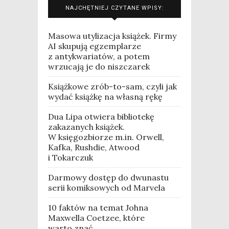
NAJCHĘTNIEJ CZYTANE WPISY:
Masowa utylizacja książek. Firmy
AI skupują egzemplarze
z antykwariatów, a potem
wrzucają je do niszczarek
Książkowe zrób-to-sam, czyli jak
wydać książkę na własną rękę
Dua Lipa otwiera bibliotekę
zakazanych książek.
W księgozbiorze m.in. Orwell,
Kafka, Rushdie, Atwood
i Tokarczuk
Darmowy dostęp do dwunastu
serii komiksowych od Marvela
10 faktów na temat Johna
Maxwella Coetzee, które
warto znać