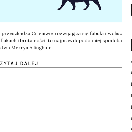
 prze­szka­dza Ci leni­wie roz­wi­ja­ją­ca się fabu­ła i wolisz
la­kach i bru­tal­no­ści, to naj­praw­do­po­dob­niej spodo­ba
­stwa Mer­ryn Allin­gham.
ZY­TAJ DALEJ