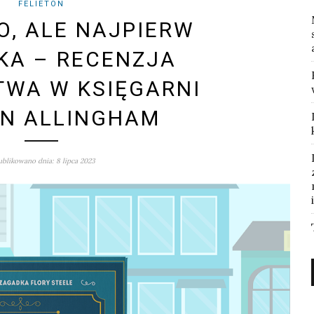
FELIETON
, ALE NAJPIERW
KA – RECENZJA
WA W KSIĘGARNI
N ALLINGHAM
blikowano dnia: 8 lipca 2023