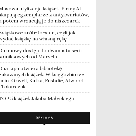
Masowa utylizacja książek. Firmy AI
skupują egzemplarze z antykwariatów,
a potem wrzucają je do niszczarek
Książkowe zrób-to-sam, czyli jak
wydać książkę na własną rękę
Darmowy dostęp do dwunastu serii
komiksowych od Marvela
Dua Lipa otwiera bibliotekę
zakazanych książek. W księgozbiorze
m.in. Orwell, Kafka, Rushdie, Atwood
i Tokarczuk
TOP 5 książek Jakuba Małeckiego
REKLAMA