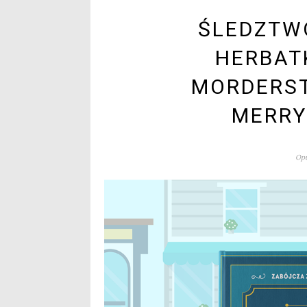
ŚLEDZTWO
HERBAT
MORDERST
MERRY
Opu