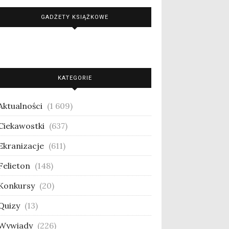
GADŻETY KSIĄŻKOWE
KATEGORIE
Aktualności
(1 609)
Ciekawostki
(637)
Ekranizacje
(611)
Felieton
(148)
Konkursy
(20)
Quizy
(13)
Wywiady
(226)