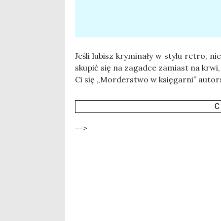
Jeśli lubisz kry­mi­na­ły w sty­lu retro, nie
sku­pić się na zagad­ce zamiast na krwi, f
Ci się „Mor­der­stwo w księ­gar­ni” autor
C
-->