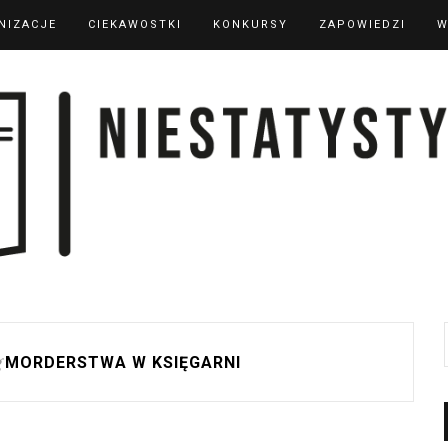
NIZACJE
CIEKAWOSTKI
KONKURSY
ZAPOWIEDZI
W
g
MORDERSTWA W KSIĘGARNI