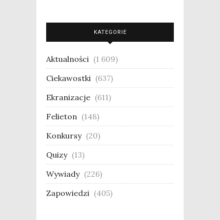
KATEGORIE
Aktualności
(1 609)
Ciekawostki
(637)
Ekranizacje
(611)
Felieton
(148)
Konkursy
(20)
Quizy
(13)
Wywiady
(226)
Zapowiedzi
(405)