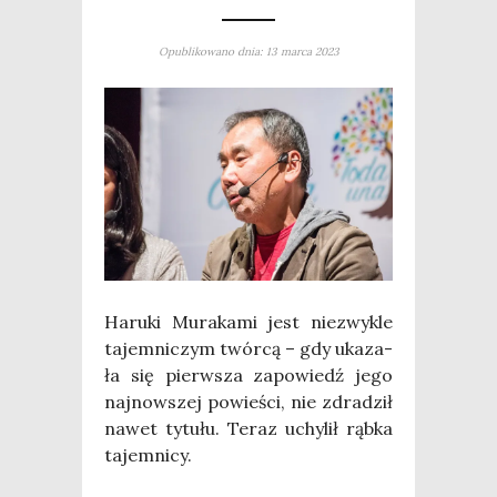
Opublikowano dnia: 13 marca 2023
Haru­ki Mura­ka­mi jest nie­zwy­kle
tajem­ni­czym twór­cą – gdy uka­za­
ła się pierw­sza zapo­wiedź jego
naj­now­szej powie­ści, nie zdra­dził
nawet tytu­łu. Teraz uchy­lił rąb­ka
tajem­ni­cy.