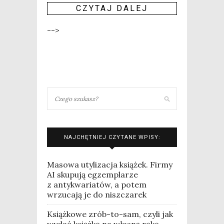
CZY­TAJ DALEJ
-->
NAJCHĘTNIEJ CZYTANE WPISY:
Masowa utylizacja książek. Firmy
AI skupują egzemplarze
z antykwariatów, a potem
wrzucają je do niszczarek
Książkowe zrób-to-sam, czyli jak
wydać książkę na własną rękę