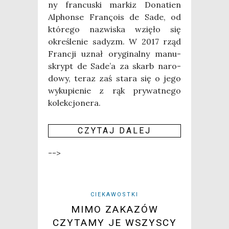
ny fran­cu­ski mar­kiz Dona­tien
Alphon­se Fra­nço­is de Sade, od
któ­re­go nazwi­ska wzię­ło się
okre­śle­nie sadyzm. W 2017 rząd
Fran­cji uznał ory­gi­nal­ny manu­
skrypt de Sade­’a za skarb naro­
do­wy, teraz zaś sta­ra się o jego
wyku­pie­nie z rąk pry­wat­ne­go
kolek­cjo­ne­ra.
CZY­TAJ DALEJ
-->
CIEKAWOSTKI
MIMO ZAKAZÓW
CZYTAMY JE WSZYSCY