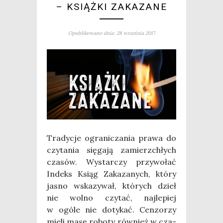
– KSIĄŻKI ZAKAZANE
Opublikowano dnia: 28 września 2017
Tra­dy­cje ogra­ni­cza­nia pra­wa do
czy­ta­nia się­ga­ją zamierz­chłych
cza­sów. Wystar­czy przy­wo­łać
Indeks Ksiąg Zaka­za­nych, któ­ry
jasno wska­zy­wał, któ­rych dzieł
nie wol­no czy­tać, naj­le­piej
w ogó­le nie doty­kać. Cen­zo­rzy
mie­li masę robo­ty rów­nież w cza­