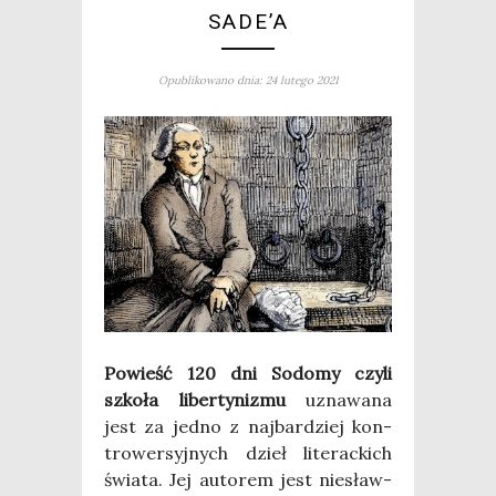
SADE’A
Opublikowano dnia: 24 lutego 2021
Powieść 120 dni Sodo­my czy­li
szko­ła liber­ty­ni­zmu
uzna­wa­na
jest za jed­no z naj­bar­dziej kon­
tro­wer­syj­nych dzieł lite­rac­kich
świa­ta. Jej auto­rem jest nie­sław­