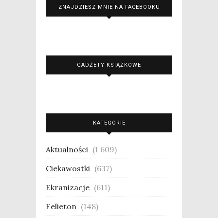
ZNAJDZIESZ MNIE NA FACEBOOKU
GADŻETY KSIĄŻKOWE
KATEGORIE
Aktualności
(1 609)
Ciekawostki
(637)
Ekranizacje
(611)
Felieton
(148)