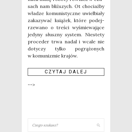
sach nam bliż­szych. Ot cho­ciaż­by
wła­dze komu­ni­stycz­ne uwiel­bia­ły
zaka­zy­wać ksią­żek, któ­re podej­
rze­wa­no o tre­ści wyśmie­wa­ją­ce
jedy­ny słusz­ny sys­tem. Nie­ste­ty
pro­ce­der trwa nadal i wca­le nie
doty­czy tyl­ko pogrą­żo­nych
w komu­ni­zmie kra­jów.
CZY­TAJ DALEJ
-->