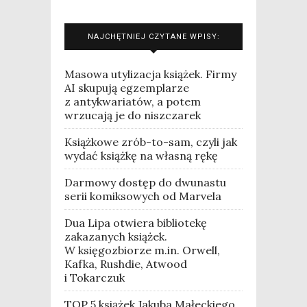
NAJCHĘTNIEJ CZYTANE WPISY:
Masowa utylizacja książek. Firmy
AI skupują egzemplarze
z antykwariatów, a potem
wrzucają je do niszczarek
Książkowe zrób-to-sam, czyli jak
wydać książkę na własną rękę
Darmowy dostęp do dwunastu
serii komiksowych od Marvela
Dua Lipa otwiera bibliotekę
zakazanych książek.
W księgozbiorze m.in. Orwell,
Kafka, Rushdie, Atwood
i Tokarczuk
TOP 5 książek Jakuba Małeckiego