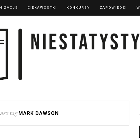
NIZACJE
CIEKAWOSTKI
KONKURSY
ZAPOWIEDZI
W
asz tag
MARK DAWSON