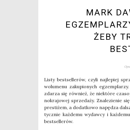
MARK DA
EGZEMPLARZY
ŻEBY T
BES
Opub
Listy best­sel­le­rów, czy­li naj­le­piej s
wolu­me­nu zaku­pio­nych egzem­pla­rzy. 
zda­rza się rów­nież, że nie­któ­re cza­so
no­kra­jo­wej sprze­da­ży. Zna­le­zie­nie 
pre­sti­żem, a dodat­ko­wo napę­dza dal­s
tycz­nie każ­de­mu wydaw­cy i każ­de­mu 
best­sel­le­rów.