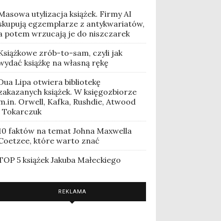
Masowa utylizacja książek. Firmy AI
skupują egzemplarze z antykwariatów,
a potem wrzucają je do niszczarek
Książkowe zrób-to-sam, czyli jak
wydać książkę na własną rękę
Dua Lipa otwiera bibliotekę
zakazanych książek. W księgozbiorze
m.in. Orwell, Kafka, Rushdie, Atwood
i Tokarczuk
10 faktów na temat Johna Maxwella
Coetzee, które warto znać
TOP 5 książek Jakuba Małeckiego
REKLAMA