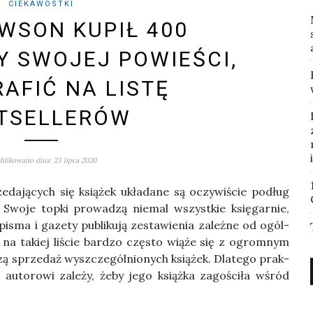
CIEKAWOSTKI
WSON KUPIŁ 400
 SWOJEJ POWIEŚCI,
RAFIĆ NA LISTĘ
TSELLERÓW
likowano dnia: 23 lipca 2020
prze­da­ją­cych się ksią­żek ukła­da­ne są oczy­wi­ście podług
Swo­je top­ki pro­wa­dzą nie­mal wszyst­kie księ­gar­nie,
­pi­sma i gaze­ty publi­ku­ją zesta­wie­nia zależ­ne od ogól­
się na takiej liście bar­dzo czę­sto wią­że się z ogrom­nym
zą sprze­daż wyszcze­gól­nio­nych ksią­żek. Dla­te­go prak­
auto­ro­wi zale­ży, żeby jego książ­ka zago­ści­ła wśród