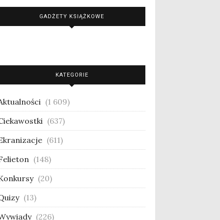
GADŻETY KSIĄŻKOWE
KATEGORIE
Aktualności
(1 609)
Ciekawostki
(637)
Ekranizacje
(611)
Felieton
(148)
Konkursy
(20)
Quizy
(13)
Wywiady
(226)