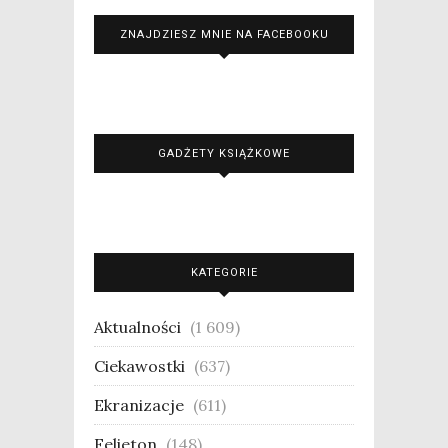
ZNAJDZIESZ MNIE NA FACEBOOKU
GADŻETY KSIĄŻKOWE
KATEGORIE
Aktualności
(1 609)
Ciekawostki
(637)
Ekranizacje
(611)
Felieton
(148)