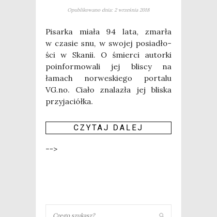
Opublikowano dnia: 2 września 2018
Pisar­ka mia­ła 94 lata, zmar­ła
w cza­sie snu, w swo­jej posia­dło­
ści w Ska­nii. O śmier­ci autor­ki
poin­for­mo­wa­li jej bli­scy na
łamach nor­we­skie­go por­ta­lu
VG.no. Cia­ło zna­la­zła jej bli­ska
przyjaciółka.
CZY­TAJ DALEJ
-->