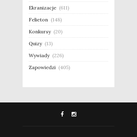
Ekranizacje
(611)
Felieton
(148)
Konkursy
(20)
Quizy
(13)
Wywiady
(226)
Zapowiedzi
(405)