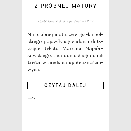
Z PRÓBNEJ MATURY
Opublikowano dnia: 9 października 2022
Na prób­nej matu­rze z języ­ka pol­
skie­go poja­wi­ły się zada­nia doty­
czą­ce tek­stu Mar­ci­na Napiór­
kow­skie­go. Ten odniósł się do ich
tre­ści w mediach spo­łecz­no­ścio­
wych.
CZY­TAJ DALEJ
-->