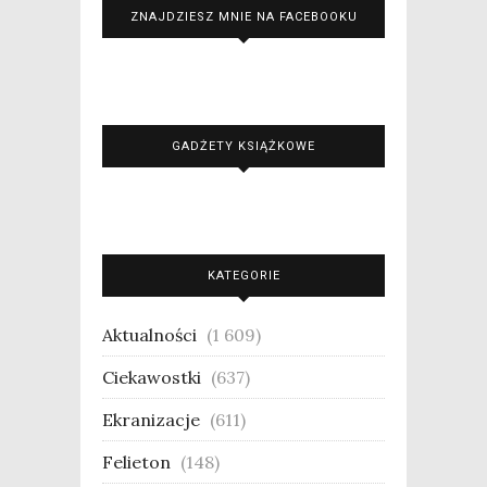
ZNAJDZIESZ MNIE NA FACEBOOKU
GADŻETY KSIĄŻKOWE
KATEGORIE
Aktualności
(1 609)
Ciekawostki
(637)
Ekranizacje
(611)
Felieton
(148)