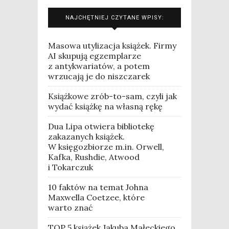
NAJCHĘTNIEJ CZYTANE WPISY:
Masowa utylizacja książek. Firmy
AI skupują egzemplarze
z antykwariatów, a potem
wrzucają je do niszczarek
Książkowe zrób-to-sam, czyli jak
wydać książkę na własną rękę
Dua Lipa otwiera bibliotekę
zakazanych książek.
W księgozbiorze m.in. Orwell,
Kafka, Rushdie, Atwood
i Tokarczuk
10 faktów na temat Johna
Maxwella Coetzee, które
warto znać
TOP 5 książek Jakuba Małeckiego