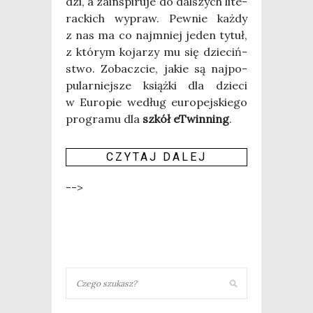
dzi, a zain­spi­ru­je do dal­szych lite­
rac­kich wypraw. Pew­nie każ­dy
z nas ma co naj­mniej jeden tytuł,
z któ­rym koja­rzy mu się dzie­ciń­
stwo. Zobacz­cie, jakie są naj­po­
pu­lar­niej­sze książ­ki dla dzie­ci
w Euro­pie według euro­pej­skie­go
pro­gra­mu dla
szkół eTwin­ning
.
CZY­TAJ DALEJ
-->