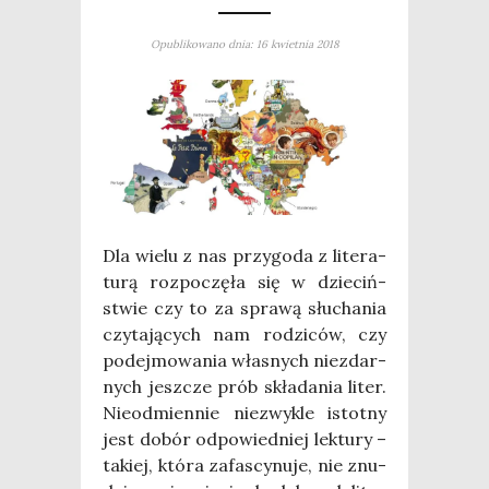
Opublikowano dnia: 16 kwietnia 2018
Dla wie­lu z nas przy­go­da z lite­ra­
tu­rą roz­po­czę­ła się w dzie­ciń­
stwie czy to za spra­wą słu­cha­nia
czy­ta­ją­cych nam rodzi­ców, czy
podej­mo­wa­nia wła­snych nie­zdar­
nych jesz­cze prób skła­da­nia liter.
Nie­odmien­nie nie­zwy­kle istot­ny
jest dobór odpo­wied­niej lek­tu­ry –
takiej, któ­ra zafa­scy­nu­je, nie znu­