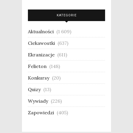
KATEGORIE
Aktualności
(1 609)
Ciekawostki
(637)
Ekranizacje
(611)
Felieton
(148)
Konkursy
(20)
Quizy
(13)
Wywiady
(226)
Zapowiedzi
(405)