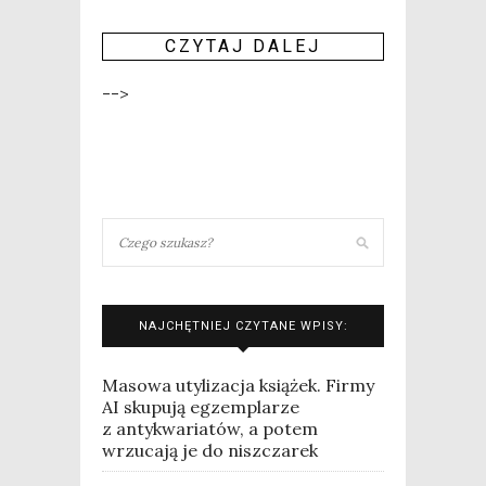
CZY­TAJ DALEJ
-->
NAJCHĘTNIEJ CZYTANE WPISY:
Masowa utylizacja książek. Firmy
AI skupują egzemplarze
z antykwariatów, a potem
wrzucają je do niszczarek