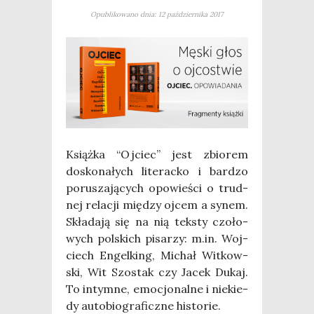
Opublikowano dnia: 12 października 2017
Książ­ka “Ojciec” jest zbio­rem
dosko­na­łych lite­rac­ko i bar­dzo
poru­sza­ją­cych opo­wie­ści o trud­
nej rela­cji mię­dzy ojcem a synem.
Skła­da­ją się na nią tek­sty czo­ło­
wych pol­skich pisa­rzy: m.in. Woj­
ciech Engel­king, Michał Wit­kow­
ski, Wit Szo­stak czy Jacek Dukaj.
To intym­ne, emo­cjo­nal­ne i nie­kie­
dy auto­bio­gra­ficz­ne historie.