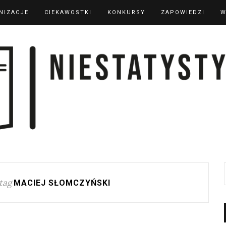
NIZACJE
CIEKAWOSTKI
KONKURSY
ZAPOWIEDZI
W
tag
MACIEJ SŁOMCZYŃSKI