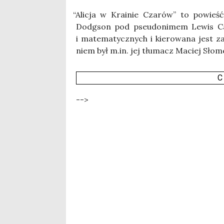
“
Ali­cja w Kra­inie Cza­rów” to powieść 
Dodg­son pod pseu­do­ni­mem Lewis Car­ro
i mate­ma­tycz­nych i kie­ro­wa­na jest z
niem był m.in. jej tłu­macz Maciej Słom
C
-->