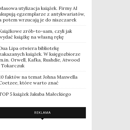
Masowa utylizacja książek. Firmy AI
skupują egzemplarze z antykwariatów,
a potem wrzucają je do niszczarek
Książkowe zrób-to-sam, czyli jak
wydać książkę na własną rękę
Dua Lipa otwiera bibliotekę
zakazanych książek. W księgozbiorze
m.in. Orwell, Kafka, Rushdie, Atwood
i Tokarczuk
10 faktów na temat Johna Maxwella
Coetzee, które warto znać
TOP 5 książek Jakuba Małeckiego
REKLAMA