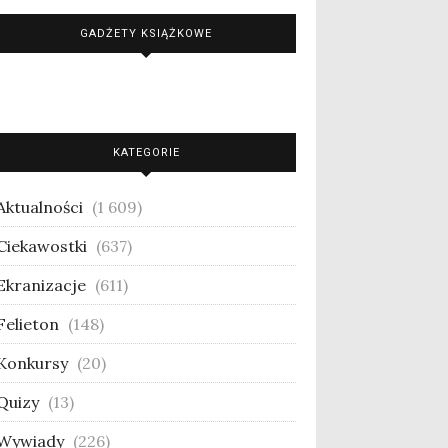
GADŻETY KSIĄŻKOWE
KATEGORIE
Aktualności
(1 609)
Ciekawostki
(637)
Ekranizacje
(611)
Felieton
(148)
Konkursy
(20)
Quizy
(13)
Wywiady
(226)