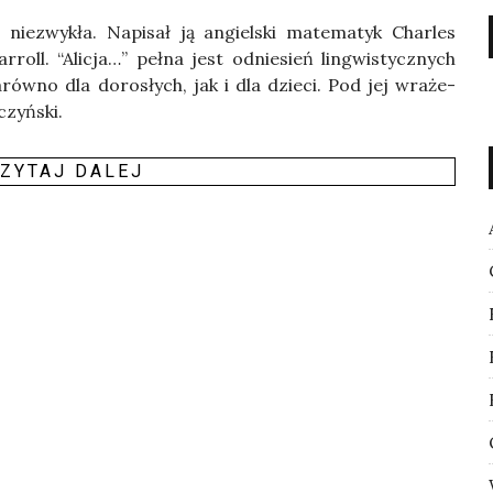
nie­zwy­kła. Napi­sał ją angiel­ski mate­ma­tyk Char­les
ll. “Ali­cja…” peł­na jest odnie­sień lin­gwi­stycz­nych
arów­no dla doro­słych, jak i dla dzie­ci. Pod jej wra­że­
czyński.
ZY­TAJ DALEJ