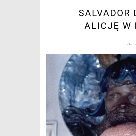
SALVADOR 
ALICJĘ W
Opubli