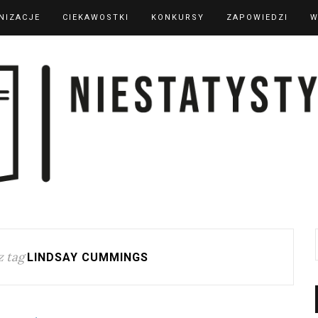
NIZACJE
CIEKAWOSTKI
KONKURSY
ZAPOWIEDZI
W
 tag
LINDSAY CUMMINGS