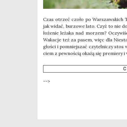
Czas otrzeć czo­ło po War­szaw­skich Tar
jak widać, burzo­we lato. Czyż to nie do
ło­że­nie leża­ka nad morzem? Oczy­wi­śc
Waka­cje też za pasem, więc dla Nie­sta­
gło­ści i pomniej­szać czy­tel­ni­czy sto
ciem z pew­no­ścią oka­żą się pre­mie­ry i
C
-->