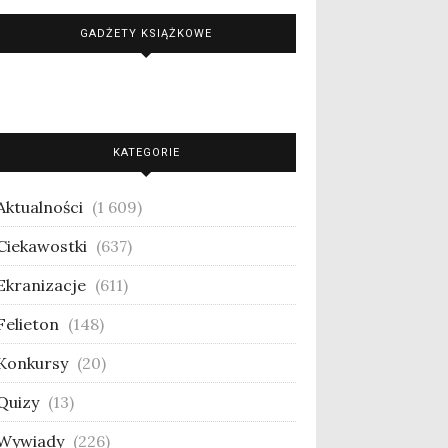
GADŻETY KSIĄŻKOWE
KATEGORIE
Aktualności
(1 609)
Ciekawostki
(637)
Ekranizacje
(611)
Felieton
(148)
Konkursy
(20)
Quizy
(13)
Wywiady
(226)