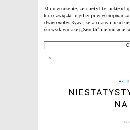
Mam wra­że­nie, że duety lite­rac­kie sta­j
ko o związ­ki mię­dzy powie­ścio­pi­sa­rza
dwie oso­by. Bywa, że z róż­nym skut­kie
ści wydaw­ni­czej „Zenith”, nie musi­cie 
C
-->
AKTU
NIESTATYST
NA
Opubl