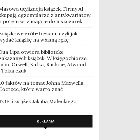
Masowa utylizacja książek. Firmy AI
skupują egzemplarze z antykwariatów,
a potem wrzucają je do niszczarek
Książkowe zrób-to-sam, czyli jak
wydać książkę na własną rękę
Dua Lipa otwiera bibliotekę
zakazanych książek. W księgozbiorze
m.in. Orwell, Kafka, Rushdie, Atwood
i Tokarczuk
10 faktów na temat Johna Maxwella
Coetzee, które warto znać
TOP 5 książek Jakuba Małeckiego
REKLAMA