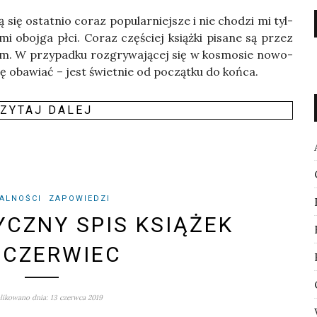
ą się ostat­nio coraz popu­lar­niej­sze i nie cho­dzi mi tyl­
­mi oboj­ga płci. Coraz czę­ściej książ­ki pisa­ne są przez
m. W przy­pad­ku roz­gry­wa­ją­cej się w kosmo­sie nowo­
się oba­wiać – jest świet­nie od począt­ku do końca.
ZY­TAJ DALEJ
ALNOŚCI
ZAPOWIEDZI
YCZNY SPIS KSIĄŻEK
 CZERWIEC
ikowano dnia: 13 czerwca 2019