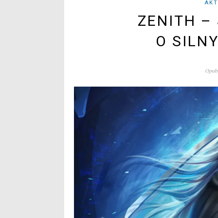
AKT
ZENITH –
O SILN
Opubl