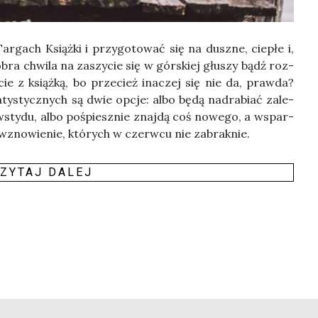
­gach Książ­ki i przy­go­to­wać się na dusz­ne, cie­płe i,
bra chwi­la na zaszy­cie się w gór­skiej głu­szy bądź roz­
ie z książ­ką, bo prze­cież ina­czej się nie da, praw­da?
ty­stycz­nych są dwie opcje: albo będą nad­ra­biać zale­
s wsty­du, albo pośpiesz­nie znaj­dą coś nowe­go, a wspar­
 wzno­wie­nie, któ­rych w czerw­cu nie zabrak­nie.
ZY­TAJ DALEJ