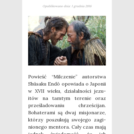
Opublikowano dnia: 1 grudnia 2016
Powieść “Mil­cze­nie” autor­stwa
Shūsa­ku Endō opo­wia­da o Japo­nii
w XVII wie­ku, dzia­łal­no­ści jezu­
itów na tam­tym tere­nie oraz
prze­śla­do­wa­niu chrze­ści­jan.
Boha­te­ra­mi są dwaj misjo­na­rze,
któ­rzy poszu­ku­ją swo­je­go zagi­
nio­ne­go men­to­ra. Cały czas mają