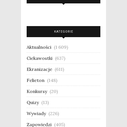
KATEGORIE
Aktualności
(1 609)
Ciekawostki
(637)
Ekranizacje
(611)
Felieton
(148)
Konkursy
(20)
Quizy
(13)
Wywiady
(226)
Zapowiedzi
(405)