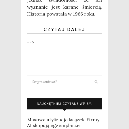
jed­nak świa­do­mość, że ich
wyzna­nie jest kara­ne śmier­cią.
Histo­ria powsta­ła w 1966 roku.
CZY­TAJ DALEJ
-->
NAJCHĘTNIEJ CZYTANE WPISY:
Masowa utylizacja książek. Firmy
AI skupują egzemplarze